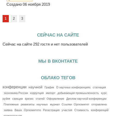
Создано 06 ноября 2019
1
2
3
СЕЙЧАС НА САЙТЕ
Сейчас на сайте 292 гостя и нет пользователей
МЫ В ВКОНТАКТЕ
ОБЛАКО ТЕГОВ
конференции
научной
График
О научных конференциях
стагнация
экономика России
коррупция
импорт
добывающая промышленность
курс
рубля
санкции
кризис
статей
Оформление
Диплом научной конференции
Платежные
реквизиты
научных
журнал
Ссылки
Оргкомитет
отправлена
заявка
Ваша
Оргкомитете
Регистрация
участия
Стоимость
конференций
приватизация