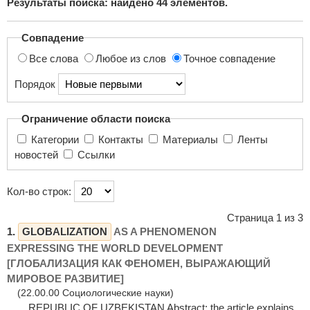
Результаты поиска: найдено
44
элементов.
поиска...
Совпадение
Все слова
Любое из слов
Точное совпадение
Порядок
Ограничение области поиска
Категории
Контакты
Материалы
Ленты
новостей
Ссылки
Кол-во строк:
Страница 1 из 3
1.
GLOBALIZATION
AS A PHENOMENON
EXPRESSING THE WORLD DEVELOPMENT
[ГЛОБАЛИЗАЦИЯ КАК ФЕНОМЕН, ВЫРАЖАЮЩИЙ
МИРОВОЕ РАЗВИТИЕ]
(22.00.00 Социологические науки)
... REPUBLIC OF UZBEKISTAN Abstract: the article explains