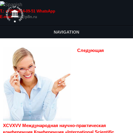
Т.: +7(915)814-09-51 WhatsApp
E-mail:
info@p8n.ru
NAVIGATION
Следующая
XCVXVV Международная научно-практическая
конференция Конференция «International Scientific