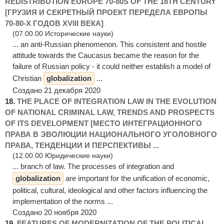
REDISTRIBUTION EUROPE 70-80S OF THE 18TH CENTURY
[ГРУЗИЯ И СЕКРЕТНЫЙ ПРОЕКТ ПЕРЕДЕЛА ЕВРОПЫ
70-80-Х ГОДОВ XVIII ВЕКА]
(07.00.00 Исторические науки)
... an anti-Russian phenomenon. This consistent and hostile
attitude towards the Caucasus became the reason for the
failure of Russian policy - it could neither establish a model of
Christian
globalization
...
Создано 21 декабря 2020
18.
THE PLACE OF INTEGRATION LAW IN THE EVOLUTION
OF NATIONAL CRIMINAL LAW, TRENDS AND PROSPECTS
OF ITS DEVELOPMENT [МЕСТО ИНТЕГРАЦИОННОГО
ПРАВА В ЭВОЛЮЦИИ НАЦИОНАЛЬНОГО УГОЛОВНОГО
ПРАВА, ТЕНДЕНЦИИ И ПЕРСПЕКТИВЫ ...
(12.00.00 Юридические науки)
... branch of law. The processes of integration and
globalization
are important for the unification of economic,
political, cultural, ideological and other factors influencing the
implementation of the norms ...
Создано 20 ноября 2020
19.
FEATURES OF MODERNIZATION OF THE POLITICAL