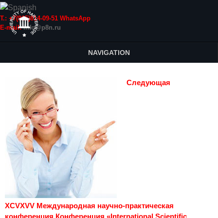
Т.: +7(915)814-09-51 WhatsApp
E-mail:
info@p8n.ru
NAVIGATION
Следующая
XCVXVV Международная научно-практическая
конференция Конференция «International Scientific