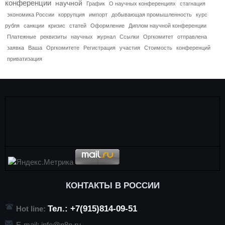
конференции
научной
График
О научных конференциях
стагнация
экономика России
коррупция
импорт
добывающая промышленность
курс
рубля
санкции
кризис
статей
Оформление
Диплом научной конференции
Платежные
реквизиты
научных
журнал
Ссылки
Оргкомитет
отправлена
заявка
Ваша
Оргкомитете
Регистрация
участия
Стоимость
конференций
приватизация
КОНТАКТЫ В РОССИИ
Тел.: +7(915)814-09-51
Hot line:
E-mail:
info@p8n.ru