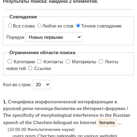
Результаты поиска: найдено
2
элементов.
поиска...
Совпадение
Все слова
Любое из слов
Точное совпадение
Порядок
Ограничение области поиска
Категории
Контакты
Материалы
Ленты
новостей
Ссылки
Кол-во строк:
1.
Специфика морфологической интерференции в
русской речи чеченца-билингва на Интернет-форумах /
The specificity of morphological interference in the Russian
speech of the Chechen-bilingual on Internet
forums
...
(10.00.00 Филологические науки)
... users posts Chechen nationality on various websites,