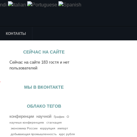
КОНТАКТЫ
СЕЙЧАС НА САЙТЕ
Сейчас на сайте 183 гостя и нет
я
пользователей
е
МЫ В ВКОНТАКТЕ
ОБЛАКО ТЕГОВ
конференции
научной
График
О
научных конференциях
стагнация
экономика России
коррупция
импорт
добывающая промышленность
курс рубля