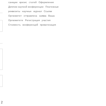
санкции
кризис
статей
Оформление
Диплом научной конференции
Платежные
реквизиты
научных
журнал
Ссылки
Оргкомитет
отправлена
заявка
Ваша
Оргкомитете
Регистрация
участия
Стоимость
конференций
приватизация
 2