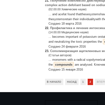
21.
Получение комплексно действующег
complex action defoliant based on sodiu
(02.00.00 Химические науки)
... and acefat found thatthesesystemsha
thesystemsretain their individualitywith
Создано 18 марта 2016
22.
Профилактика и лечение интоксика
(14.00.00 Медицинские науки)
... becomes important of potassium orotat
and neutralizing the toxic properties the
Создано 24 февраля 2016
23.
Сополимеризация ацетиленовых м
(Статьи авторов)
... monomers with a radical sopolymerizat
the
compounds
are analysed. Ключев
Создано 15 января 2016
В НАЧАЛО
НАЗАД
1
2
ВПЕР