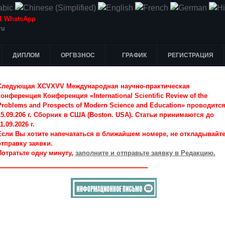
-51 WhatsApp
ru
ДИПЛОМ
ОРГВЗНОС
ГРАФИК
РЕГИСТРАЦИЯ
Следующая XCVXVV Международная научно-практическая
конференция Конференция «International Scientific Review of the
Problems and Prospects of Modern Science and Education» проводитс
15.09.206 г. Сборник в США (Boston. USA). Статьи принимаются до
1.09.2026 г.
Если Вы хотите напечататься в ближайшем номере, не откладывайт
отправку заявки.
Потратьте одну минуту,
заполните и отправьте заявку в Редакцию.