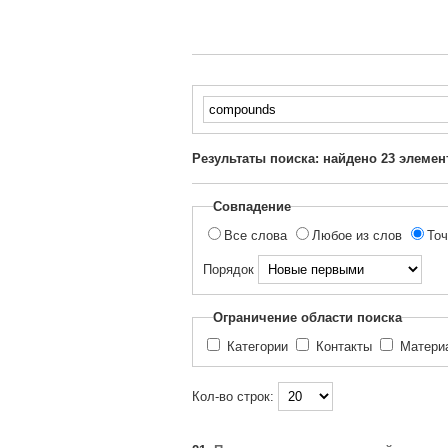
Введите
текст
для
Результаты поиска: найдено
23
элемен
поиска...
Совпадение
Все слова
Любое из слов
Точ
Порядок
Ограничение области поиска
Категории
Контакты
Матер
Кол-во строк: