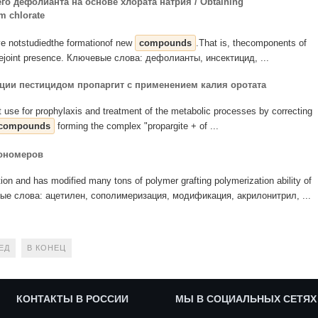
о дефолианта на основе хлората натрия / Obtaining
m chlorate
ve notstudiedthe formationof new
compounds
.That is, thecomponents of
 thejoint presence. Ключевые слова: дефолианты, инсектицид, ...
ции пестицидом пропаргит с применением калия оротата
 use for prophylaxis and treatment of the metabolic processes by correcting
compounds
forming the complex "propargite + of ...
ономеров
ion and has modified many tons of polymer grafting polymerization ability of
ые слова: ацетилен, сополимеризация, модификация, акрилонитрил, ...
ЕД
В КОНЕЦ
КОНТАКТЫ В РОССИИ
МЫ В СОЦИАЛЬНЫХ СЕТЯХ