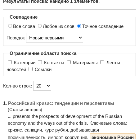
Результаты поиска: найдено
1
элементов.
поиска...
Совпадение
Все слова
Любое из слов
Точное совпадение
Порядок
Ограничение области поиска
Категории
Контакты
Материалы
Ленты
новостей
Ссылки
Кол-во строк:
1.
Российский кризис: тенденции и перспективы
(Статьи авторов)
... presents the prospects of development of the Russian
economy and the ways out of the crisis. Ключевые слова:
кризис, санкции, курс рубля, добывающая
промышленность, импорт, коррупция,
экономика России