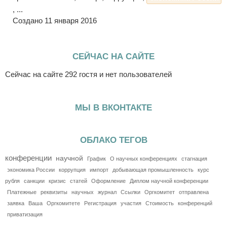
, ...
Создано 11 января 2016
СЕЙЧАС НА САЙТЕ
Сейчас на сайте 292 гостя и нет пользователей
МЫ В ВКОНТАКТЕ
ОБЛАКО ТЕГОВ
конференции
научной
График
О научных конференциях
стагнация
экономика России
коррупция
импорт
добывающая промышленность
курс
рубля
санкции
кризис
статей
Оформление
Диплом научной конференции
Платежные
реквизиты
научных
журнал
Ссылки
Оргкомитет
отправлена
заявка
Ваша
Оргкомитете
Регистрация
участия
Стоимость
конференций
приватизация