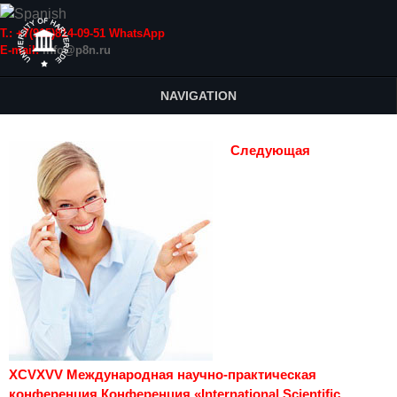
Т.: +7(915)814-09-51 WhatsApp
E-mail:
info@p8n.ru
NAVIGATION
Следующая
XCVXVV Международная научно-практическая
конференция Конференция «International Scientific