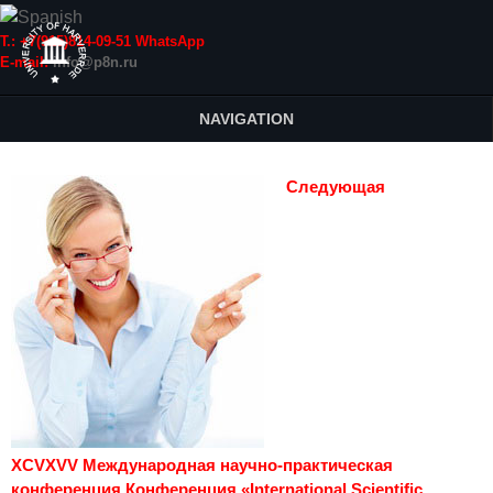
Т.: +7(915)814-09-51 WhatsApp
E-mail:
info@p8n.ru
NAVIGATION
Следующая
XCVXVV Международная научно-практическая
конференция Конференция «International Scientific