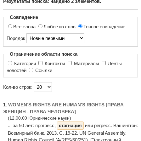
Результаты поиска: найдено
2
элементов.
поиска...
Совпадение
Все слова
Любое из слов
Точное совпадение
Порядок
Ограничение области поиска
Категории
Контакты
Материалы
Ленты
новостей
Ссылки
Кол-во строк:
1.
WOMEN’S RIGHTS ARE HUMAN’S RIGHTS [ПРАВА
ЖЕНЩИН - ПРАВА ЧЕЛОВЕКА]
(12.00.00 Юридические науки)
... за 50 лет: прогресс,
стагнация
или регресс. Вашингтон:
Всемирный банк, 2013. С. 19-22. UN General Assembly,
Human Rights Council (A/RES/60/251). [Электронный