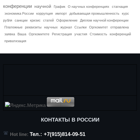
конференции
научной
График
О научных конференциях
стагнация
экономика России
коррупция
импорт
добывающая промышленность
курс
рубля
санкции
кризис
статей
Оформление
Диплом научной конференции
Платежные
реквизиты
научных
журнал
Ссылки
Оргкомитет
отправлена
заявка
Ваша
Оргкомитете
Регистрация
участия
Стоимость
конференций
приватизация
КОНТАКТЫ В РОССИИ
Тел.: +7(915)814-09-51
Hot line: