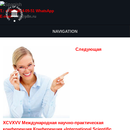
Т.: +7(915)814-09-51 WhatsApp
E-mail:
info@p8n.ru
NAVIGATION
Следующая
XCVXVV Международная научно-практическая
конференция Конференция «International Scientific