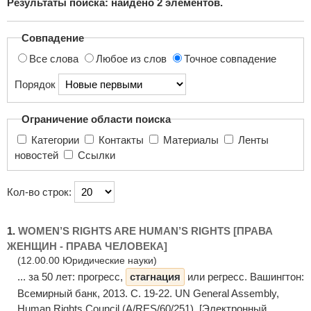
Результаты поиска: найдено
2
элементов.
поиска...
Совпадение
Все слова
Любое из слов
Точное совпадение
Порядок
Ограничение области поиска
Категории
Контакты
Материалы
Ленты
новостей
Ссылки
Кол-во строк:
1.
WOMEN’S RIGHTS ARE HUMAN’S RIGHTS [ПРАВА
ЖЕНЩИН - ПРАВА ЧЕЛОВЕКА]
(12.00.00 Юридические науки)
... за 50 лет: прогресс,
стагнация
или регресс. Вашингтон:
Всемирный банк, 2013. С. 19-22. UN General Assembly,
Human Rights Council (A/RES/60/251). [Электронный