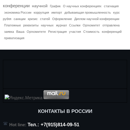
конференции
научной
График
О научных конференциях
стагнация
экономика России
коррупция
импорт
добывающая промышленность
курс
рубля
санкции
кризис
статей
Оформление
Диплом научной конференции
Платежные
реквизиты
научных
журнал
Ссылки
Оргкомитет
отправлена
заявка
Ваша
Оргкомитете
Регистрация
участия
Стоимость
конференций
приватизация
КОНТАКТЫ В РОССИИ
Тел.: +7(915)814-09-51
Hot line: