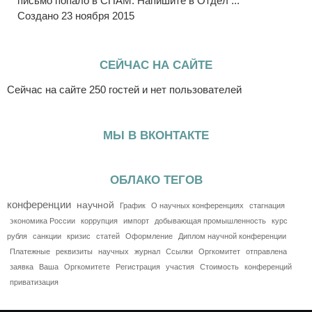
письмо попало в СПАМ. Напишите в Отдел ...
Создано 23 ноября 2015
СЕЙЧАС НА САЙТЕ
Сейчас на сайте 250 гостей и нет пользователей
МЫ В ВКОНТАКТЕ
ОБЛАКО ТЕГОВ
конференции
научной
График
О научных конференциях
стагнация
экономика России
коррупция
импорт
добывающая промышленность
курс
рубля
санкции
кризис
статей
Оформление
Диплом научной конференции
Платежные
реквизиты
научных
журнал
Ссылки
Оргкомитет
отправлена
заявка
Ваша
Оргкомитете
Регистрация
участия
Стоимость
конференций
приватизация