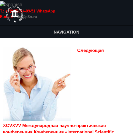
Т.: +7(915)814-09-51 WhatsApp
E-mail:
info@p8n.ru
NAVIGATION
Следующая
XCVXVV Международная научно-практическая
конференция Конференция «International Scientific