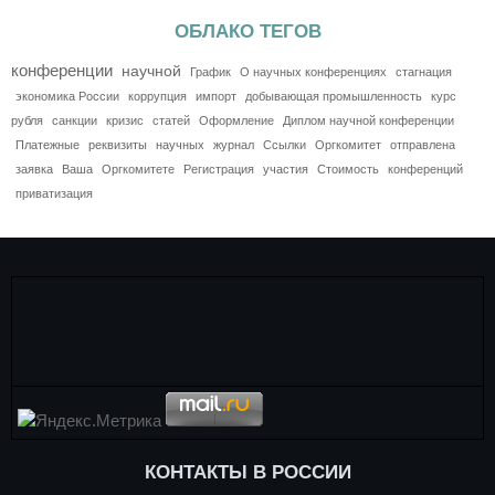
ОБЛАКО ТЕГОВ
конференции
научной
График
О научных конференциях
стагнация
экономика России
коррупция
импорт
добывающая промышленность
курс
рубля
санкции
кризис
статей
Оформление
Диплом научной конференции
Платежные
реквизиты
научных
журнал
Ссылки
Оргкомитет
отправлена
заявка
Ваша
Оргкомитете
Регистрация
участия
Стоимость
конференций
приватизация
КОНТАКТЫ В РОССИИ