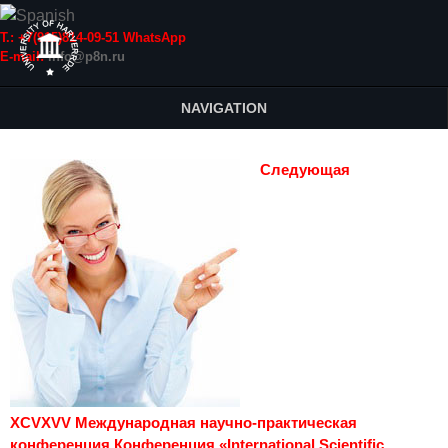
Т.: +7(915)814-09-51 WhatsApp
E-mail:
info@p8n.ru
NAVIGATION
Следующая
XCVXVV Международная научно-практическая
конференция Конференция «International Scientific