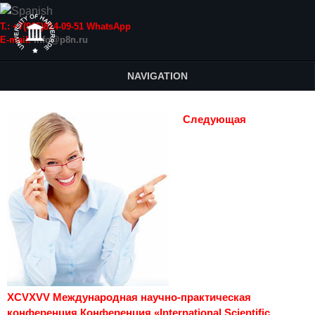
Т.: +7(915)814-09-51 WhatsApp
E-mail:
info@p8n.ru
NAVIGATION
Следующая
XCVXVV Международная научно-практическая
конференция Конференция «International Scientific