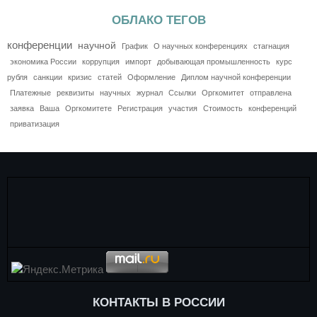
ОБЛАКО ТЕГОВ
конференции
научной
График
О научных конференциях
стагнация
экономика России
коррупция
импорт
добывающая промышленность
курс
рубля
санкции
кризис
статей
Оформление
Диплом научной конференции
Платежные
реквизиты
научных
журнал
Ссылки
Оргкомитет
отправлена
заявка
Ваша
Оргкомитете
Регистрация
участия
Стоимость
конференций
приватизация
КОНТАКТЫ В РОССИИ