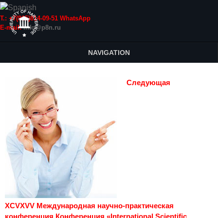
Т.: +7(915)814-09-51 WhatsApp
E-mail:
info@p8n.ru
NAVIGATION
Следующая
XCVXVV Международная научно-практическая
конференция Конференция «International Scientific