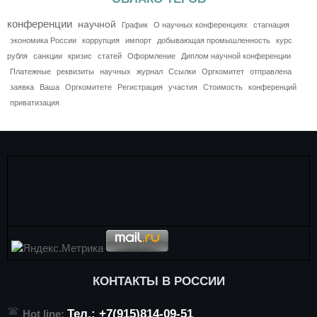
конференции
научной
График
О научных конференциях
стагнация
экономика России
коррупция
импорт
добывающая промышленность
курс
рубля
санкции
кризис
статей
Оформление
Диплом научной конференции
Платежные
реквизиты
научных
журнал
Ссылки
Оргкомитет
отправлена
заявка
Ваша
Оргкомитете
Регистрация
участия
Стоимость
конференций
приватизация
КОНТАКТЫ В РОССИИ
Тел.: +7(915)814-09-51
Hot line: