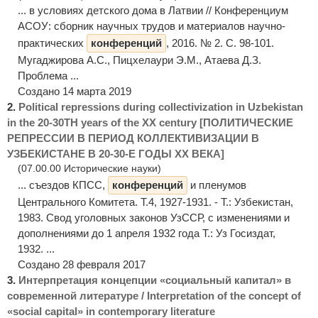
... в условиях детского дома в Латвии // Конференциум
АСОУ: сборник научных трудов и материалов научно-
практических
конференций
, 2016. № 2. С. 98-101.
Мугаджирова А.С., Пицхелаури Э.М., Атаева Д.З.
Проблема ...
Создано 14 марта 2019
2.
Political repressions during collectivization in Uzbekistan
in the 20-30TH years of the XX century [ПОЛИТИЧЕСКИЕ
РЕПРЕССИИ В ПЕРИОД КОЛЛЕКТИВИЗАЦИИ В
УЗБЕКИСТАНЕ В 20-30-Е ГОДЫ ХХ ВЕКА]
(07.00.00 Исторические науки)
... съездов КПСС,
конференций
и пленумов
Центрального Комитета. Т.4, 1927-1931. - Т.: Узбекистан,
1983. Свод уголовных законов УзССР, с изменениями и
дополнениями до 1 апреля 1932 года Т.: Уз Госиздат,
1932. ...
Создано 28 февраля 2017
3.
Интерпретация концепции «социальный капитал» в
современной литературе / Interpretation of the concept of
«social capital» in contemporary literature