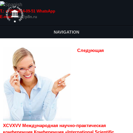
Т.: +7(915)814-09-51 WhatsApp
E-mail:
info@p8n.ru
NAVIGATION
Следующая
XCVXVV Международная научно-практическая
конференция Конференция «International Scientific