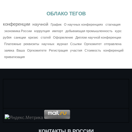
ОБЛАКО ТЕГОВ
конференции
научной
График
О научных конференциях
стагнация
экономика России
коррупция
импорт
добывающая промышленность
курс
рубля
санкции
кризис
статей
Оформление
Диплом научной конференции
Платежные
реквизиты
научных
журнал
Ссылки
Оргкомитет
отправлена
заявка
Ваша
Оргкомитете
Регистрация
участия
Стоимость
конференций
приватизация
КОНТАКТЫ В РОССИИ