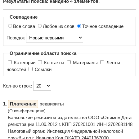
Результаты поиска: найдено
4
элементов.
поиска...
Совпадение
Все слова
Любое из слов
Точное совпадение
Порядок
Ограничение области поиска
Категории
Контакты
Материалы
Ленты
новостей
Ссылки
Кол-во строк:
1.
Платежные
реквизиты
(О конференциях)
Банковские реквизиты издательства ООО «Олимп» Дата
регистрации 11.09.2012 г. КПП 370201001 ИНН 3702681148
Налоговый орган: Инспекция Федеральной налоговой
службы по г. Иваново Код ОКАТО 24401367000 ...