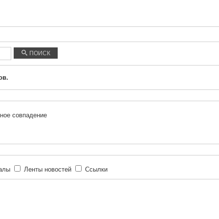
ПОИСК
ов.
ное совпадение
иалы
Ленты новостей
Ссылки