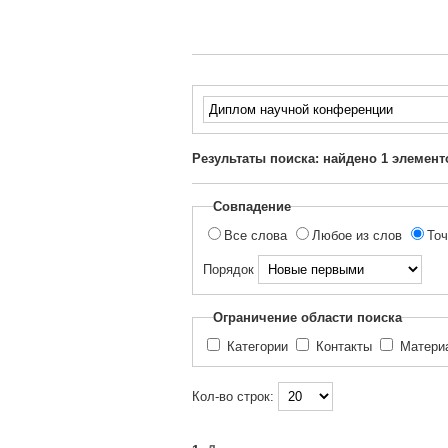
Введите
текст
для
Результаты поиска: найдено
1
элемент
поиска...
Совпадение
Все слова
Любое из слов
Точ
Порядок
Ограничение области поиска
Категории
Контакты
Матер
Кол-во строк: