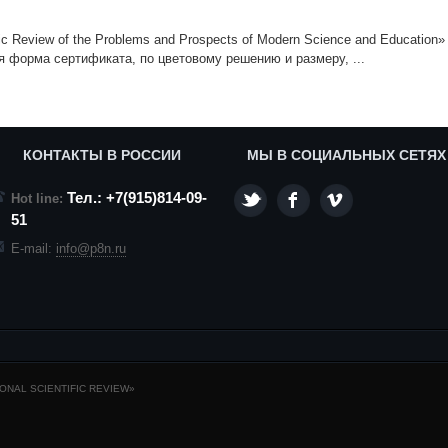
fic Review of the Problems and Prospects of Modern Science and Education»
 форма сертификата, по цветовому решению и размеру, ...
КОНТАКТЫ В РОССИИ
МЫ В СОЦИАЛЬНЫХ СЕТЯХ
Тел.: +7(915)814-09-
Hot line:
51
E-mail:
info@p8n.ru
NAL SCIENTIFIC REVIEW»