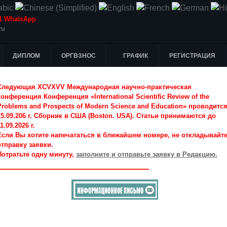
-51 WhatsApp
ru
ДИПЛОМ
ОРГВЗНОС
ГРАФИК
РЕГИСТРАЦИЯ
Следующая XCVXVV Международная научно-практическая
конференция Конференция «International Scientific Review of the
Problems and Prospects of Modern Science and Education» проводитс
15.09.206 г. Сборник в США (Boston. USA). Статьи принимаются до
1.09.2026 г.
Если Вы хотите напечататься в ближайшем номере, не откладывайт
отправку заявки.
Потратьте одну минуту,
заполните и отправьте заявку в Редакцию.