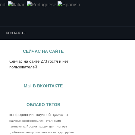
КОНТАКТЫ
СЕЙЧАС НА САЙТЕ
Сейчас на сайте 273 гостя и нет
я
пользователей
е
МЫ В ВКОНТАКТЕ
ОБЛАКО ТЕГОВ
конференции
научной
График
О
научных конференциях
стагнация
экономика России
коррупция
импорт
добывающая промышленность
курс рубля