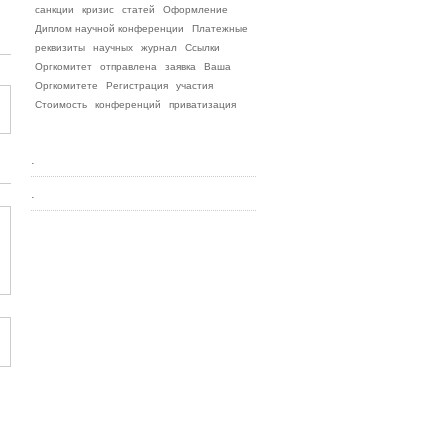
санкции
кризис
статей
Оформление
Диплом научной конференции
Платежные
реквизиты
научных
журнал
Ссылки
Оргкомитет
отправлена
заявка
Ваша
Оргкомитете
Регистрация
участия
Стоимость
конференций
приватизация
.
.