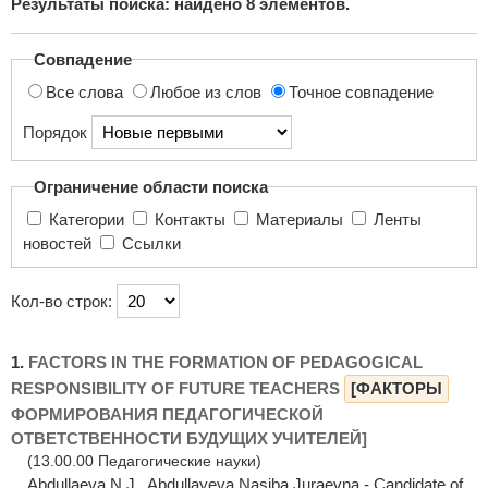
Результаты поиска: найдено
8
элементов.
поиска...
Совпадение
Все слова
Любое из слов
Точное совпадение
Порядок
Ограничение области поиска
Категории
Контакты
Материалы
Ленты
новостей
Ссылки
Кол-во строк:
1.
FACTORS IN THE FORMATION OF PEDAGOGICAL
RESPONSIBILITY OF FUTURE TEACHERS
[ФАКТОРЫ
ФОРМИРОВАНИЯ ПЕДАГОГИЧЕСКОЙ
ОТВЕТСТВЕННОСТИ БУДУЩИХ УЧИТЕЛЕЙ]
(13.00.00 Педагогические науки)
Abdullaeva N.J. Abdullayeva Nasiba Juraevna - Candidate of