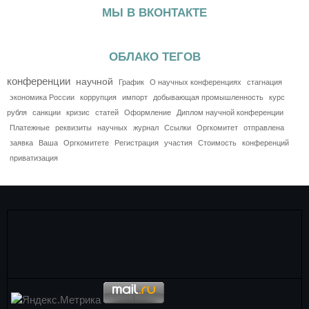
МЫ В ВКОНТАКТЕ
ОБЛАКО ТЕГОВ
конференции
научной
График
О научных конференциях
стагнация
экономика России
коррупция
импорт
добывающая промышленность
курс
рубля
санкции
кризис
статей
Оформление
Диплом научной конференции
Платежные
реквизиты
научных
журнал
Ссылки
Оргкомитет
отправлена
заявка
Ваша
Оргкомитете
Регистрация
участия
Стоимость
конференций
приватизация