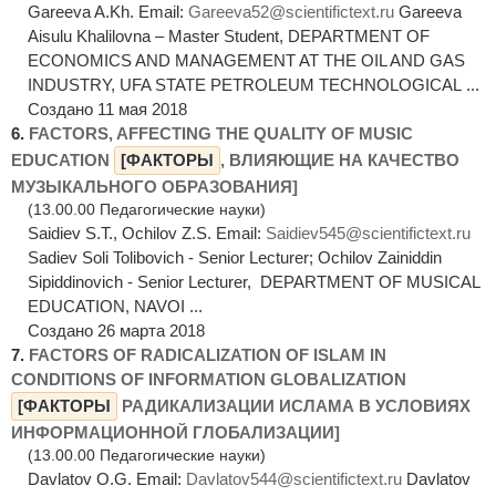
Gareeva A.Kh. Email:
Gareeva52@scientifictext.ru
Gareeva
Aisulu Khalilovna – Master Student, DEPARTMENT OF
ECONOMICS AND MANAGEMENT AT THE OIL AND GAS
INDUSTRY, UFA STATE PETROLEUM TECHNOLOGICAL ...
Создано 11 мая 2018
6.
FACTORS, AFFECTING THE QUALITY OF MUSIC
EDUCATION
[ФАКТОРЫ
, ВЛИЯЮЩИЕ НА КАЧЕСТВО
МУЗЫКАЛЬНОГО ОБРАЗОВАНИЯ]
(13.00.00 Педагогические науки)
Saidiev S.T., Ochilov Z.S. Email:
Saidiev545@scientifictext.ru
Sadiev Soli Tolibovich - Senior Lecturer; Ochilov Zainiddin
Sipiddinovich - Senior Lecturer, DEPARTMENT OF MUSICAL
EDUCATION, NAVOI ...
Создано 26 марта 2018
7.
FACTORS OF RADICALIZATION OF ISLAM IN
CONDITIONS OF INFORMATION GLOBALIZATION
[ФАКТОРЫ
РАДИКАЛИЗАЦИИ ИСЛАМА В УСЛОВИЯХ
ИНФОРМАЦИОННОЙ ГЛОБАЛИЗАЦИИ]
(13.00.00 Педагогические науки)
Davlatov O.G. Email:
Davlatov544@scientifictext.ru
Davlatov