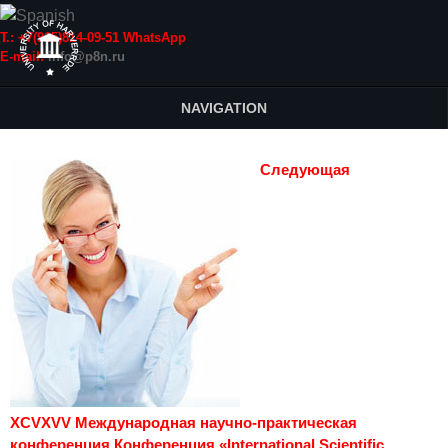
Т.: +7(915)814-09-51 WhatsApp
E-mail:
info@p8n.ru
NAVIGATION
Следующая
XCVXVV Международная научно-практическая
конференция Конференция «International Scientific