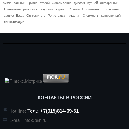
рубля
санкции
кризис
статей
Оформление
Диплом научной конференции
Платежные
реквизиты
научных
журнал
Ссылки
Оргкомитет
отправлена
заявка
Ваша
Оргкомитете
Регистрация
участия
Стоимость
конференций
приватизация
КОНТАКТЫ В РОССИИ
Тел.: +7(915)814-09-51
Hot line:
E-mail:
info@p8n.ru