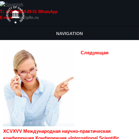
Т.: +7(915)814-09-51 WhatsApp
E-mail:
info@p8n.ru
NAVIGATION
Следующая
XCVXVV Международная научно-практическая
конференция Конференция «International Scientific