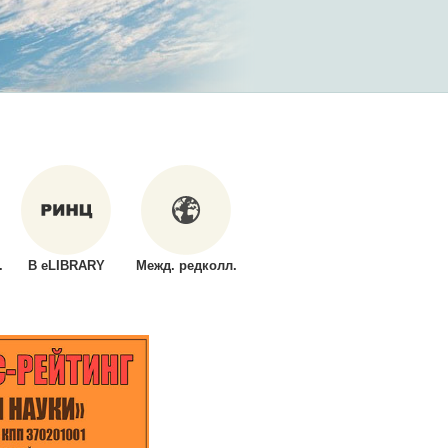
.
В eLIBRARY
Межд. редколл.