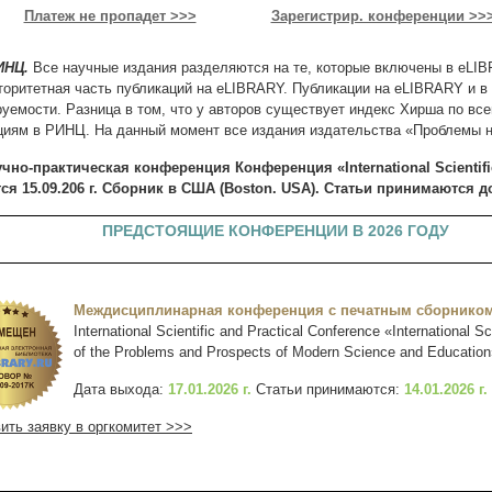
Платеж не пропадет >>>
Зарегистрир. конференции >>
ИНЦ.
Все научные издания разделяются на те, которые включены в eLI
торитетная часть публикаций на eLIBRARY. Публикации на eLIBRARY и в
ируемости. Разница в том, что у авторов существует индекс Хирша по вс
циям в РИНЦ. На данный момент все издания издательства «Проблемы н
практическая конференция Конференция «International Scientific R
я 15.09.206 г. Сборник в США (Boston. USA). Статьи принимаются до 
ПРЕДСТОЯЩИЕ КОНФЕРЕНЦИИ В 2026 ГОДУ
Междисциплинарная конференция с печатным сборнико
International Scientific and Practical Conference «International Sc
of the Problems and Prospects of Modern Science and Educatio
Дата выхода:
17.01.2026 г.
Статьи принимаются:
14.01.2026 г.
ить заявку в оргкомитет >>>