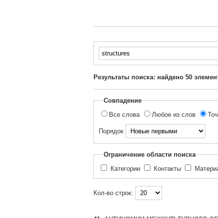
Введите
текст
для
Результаты поиска: найдено
50
элемен
поиска...
Совпадение
Все слова
Любое из слов
Точ
Порядок
Ограничение области поиска
Категории
Контакты
Матер
Кол-во строк: