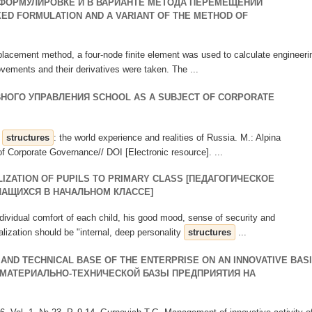
ФОРМУЛИРОВКЕ И В ВАРИАНТЕ МЕТОДА ПЕРЕМЕЩЕНИЙ
XED FORMULATION AND A VARIANT OF THE METHOD OF
isplacement method, a four-node finite element was used to calculate engineeri
ements and their derivatives were taken. The ...
НОГО УПРАВЛЕНИЯ SCHOOL AS A SUBJECT OF CORPORATE
e
structures
: the world experience and realities of Russia. M.: Alpina
f Corporate Governance// DOI [Electronic resource]. ...
IZATION OF PUPILS TO PRIMARY CLASS [ПЕДАГОГИЧЕСКОЕ
АЩИХСЯ В НАЧАЛЬНОМ КЛАССЕ]
ndividual comfort of each child, his good mood, sense of security and
alization should be "internal, deep personality
structures
...
AND TECHNICAL BASE OF THE ENTERPRISE ON AN INNOVATIVE BAS
 МАТЕРИАЛЬНО-ТЕХНИЧЕСКОЙ БАЗЫ ПРЕДПРИЯТИЯ НА