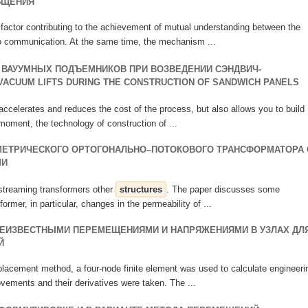
БЩЕНИЯ
 factor contributing to the achievement of mutual understanding between the
to communication. At the same time, the mechanism ...
ВАУУМНЫХ ПОДЪЕМНИКОВ ПРИ ВОЗВЕДЕНИИ СЭНДВИЧ-
VACUUM LIFTS DURING THE CONSTRUCTION OF SANDWICH PANELS
accelerates and reduces the cost of the process, but also allows you to build
e moment, the technology of construction of ...
МЕТРИЧЕСКОГО ОРТОГОНАЛЬНО–ПОТОКОВОГО ТРАНСФОРМАТОРА 
МИ
streaming transformers other
structures
. The paper discusses some
sformer, in particular, changes in the permeability of ...
НЕИЗВЕСТНЫМИ ПЕРЕМЕЩЕНИЯМИ И НАПРЯЖЕНИЯМИ В УЗЛАХ ДЛ
Й
isplacement method, a four-node finite element was used to calculate engineeri
ements and their derivatives were taken. The ...