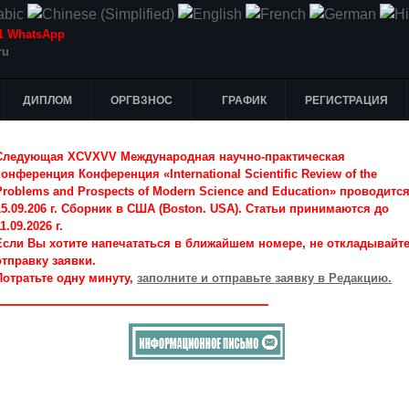
-51 WhatsApp
ru
ДИПЛОМ
ОРГВЗНОС
ГРАФИК
РЕГИСТРАЦИЯ
Следующая XCVXVV Международная научно-практическая
конференция Конференция «International Scientific Review of the
Problems and Prospects of Modern Science and Education» проводитс
15.09.206 г. Сборник в США (Boston. USA). Статьи принимаются до
1.09.2026 г.
Если Вы хотите напечататься в ближайшем номере, не откладывайт
отправку заявки.
Потратьте одну минуту,
заполните и отправьте заявку в Редакцию.