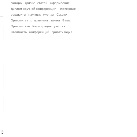
санкции
кризис
статей
Оформление
Диплом научной конференции
Платежные
реквизиты
научных
журнал
Ссылки
Оргкомитет
отправлена
заявка
Ваша
Оргкомитете
Регистрация
участия
Стоимость
конференций
приватизация
 3