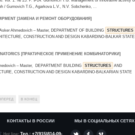
016. Vol. 1. № 23. P. 9-14. Gurnovich T.G. Management of innovative activity o
h / Gurnovich T.G., Agarkova L.V., N.V. Sobchenko, ...
UIPMENT [ЗАМЕНА И РЕМОНТ ОБОРУДОВАНИЯ]
 Asker Ahmedovich – Master, DEPARTMENT OF BUILDING
STRUCTURES
CHITECTURE, CONSTRUCTION AND DESIGN KABARDINO-BALKAR STATE
BINATORICS [ПРАКТИЧЕСКОЕ ПРИМЕНЕНИЕ КОМБИНАТОРИКИ]
hmedovich – Master, DEPARTMENT BUILDING
STRUCTURES
AND
ECTURE, CONSTRUCTION AND DESIGN KABARDINO-BALKARIAN STATE
ВПЕРЕД
В КОНЕЦ
КОНТАКТЫ В РОССИИ
МЫ В СОЦИАЛЬНЫХ СЕТЯХ
Тел.: +7(915)814-09-
Hot line: