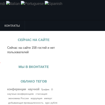
КОНТАКТЫ
СЕЙЧАС НА САЙТЕ
Сейчас на сайте 158 гостей и нет
я
пользователей
е
МЫ В ВКОНТАКТЕ
ОБЛАКО ТЕГОВ
конференции
научной
График
О
научных конференциях
стагнация
экономика России
коррупция
импорт
добывающая промышленность
курс рубля