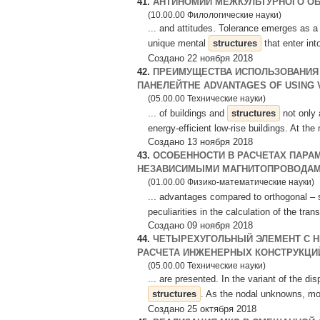
41.
АНТИНОМИИ МЕЖКУЛЬТУРНОГО О
(10.00.00 Филологические науки)
... and attitudes. Tolerance emerges as a
unique mental
structures
that enter in
Создано 22 ноября 2018
42.
ПРЕИМУЩЕСТВА ИСПОЛЬЗОВАНИЯ 
ПАНЕЛЕЙTHE ADVANTAGES OF USING 
(05.00.00 Технические науки)
... of buildings and
structures
not only 
energy-efficient low-rise buildings. At th
Создано 13 ноября 2018
43.
ОСОБЕННОСТИ В РАСЧЕТАХ ПАРА
НЕЗАВИСИМЫМИ МАГНИТОПРОВОДА
(01.00.00 Физико-математические науки)
... advantages compared to orthogonal – 
peculiarities in the calculation of the tran
Создано 09 ноября 2018
44.
ЧЕТЫРЕХУГОЛЬНЫЙ ЭЛЕМЕНТ С 
РАСЧЕТА ИНЖЕНЕРНЫХ КОНСТРУКЦИ
(05.00.00 Технические науки)
... are presented. In the variant of the d
structures
. As the nodal unknowns, mov
Создано 25 октября 2018