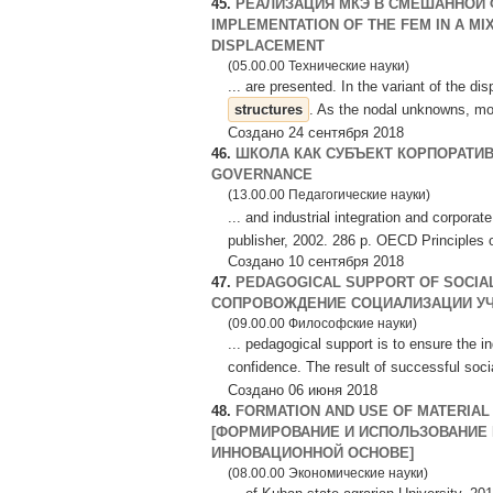
45.
РЕАЛИЗАЦИЯ МКЭ В СМЕШАННОЙ 
IMPLEMENTATION OF THE FEM IN A MI
DISPLACEMENT
(05.00.00 Технические науки)
... are presented. In the variant of the d
structures
. As the nodal unknowns, mov
Создано 24 сентября 2018
46.
ШКОЛА КАК СУБЪЕКТ КОРПОРАТИВ
GOVERNANCE
(13.00.00 Педагогические науки)
... and industrial integration and corporat
publisher, 2002. 286 p. OECD Principles o
Создано 10 сентября 2018
47.
PEDAGOGICAL SUPPORT OF SOCIAL
СОПРОВОЖДЕНИЕ СОЦИАЛИЗАЦИИ УЧ
(09.00.00 Философские науки)
... pedagogical support is to ensure the i
confidence. The result of successful soci
Создано 06 июня 2018
48.
FORMATION AND USE OF MATERIAL 
[ФОРМИРОВАНИЕ И ИСПОЛЬЗОВАНИЕ
ИННОВАЦИОННОЙ ОСНОВЕ]
(08.00.00 Экономические науки)