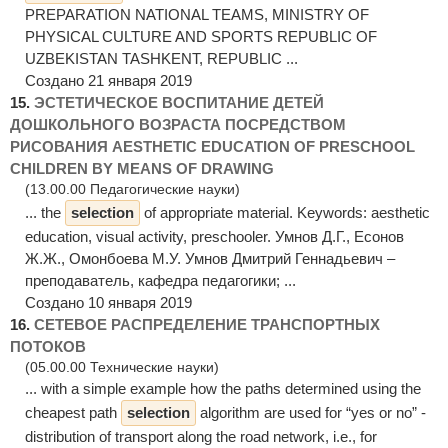
PREPARATION NATIONAL TEAMS, MINISTRY OF
PHYSICAL CULTURE AND SPORTS REPUBLIC OF
UZBEKISTAN TASHKENT, REPUBLIC ...
Создано 21 января 2019
15.
ЭСТЕТИЧЕСКОЕ ВОСПИТАНИЕ ДЕТЕЙ
ДОШКОЛЬНОГО ВОЗРАСТА ПОСРЕДСТВОМ
РИСОВАНИЯ AESTHETIC EDUCATION OF PRESCHOOL
CHILDREN BY MEANS OF DRAWING
(13.00.00 Педагогические науки)
... the
selection
of appropriate material. Keywords: aesthetic
education, visual activity, preschooler. Умнов Д.Г., Есонов
Ж.Ж., Омонбоева М.У. Умнов Дмитрий Геннадьевич –
преподаватель, кафедра педагогики; ...
Создано 10 января 2019
16.
СЕТЕВОЕ РАСПРЕДЕЛЕНИЕ ТРАНСПОРТНЫХ
ПОТОКОВ
(05.00.00 Технические науки)
... with a simple example how the paths determined using the
cheapest path
selection
algorithm are used for “yes or no” -
distribution of transport along the road network, i.e., for