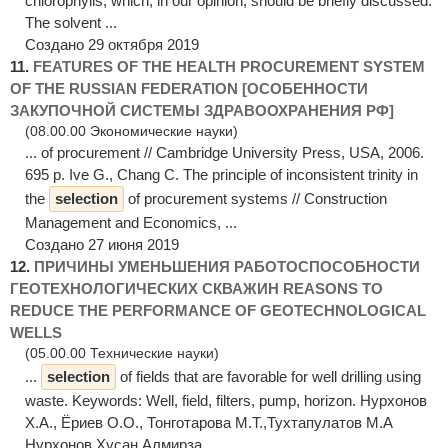
chlorophylls, which, in our opinion, should be briefly discussed.
The solvent ...
Создано 29 октября 2019
11.
FEATURES OF THE HEALTH PROCUREMENT SYSTEM
OF THE RUSSIAN FEDERATION [ОСОБЕННОСТИ
ЗАКУПОЧНОЙ СИСТЕМЫ ЗДРАВООХРАНЕНИЯ РФ]
(08.00.00 Экономические науки)
... of procurement // Cambridge University Press, USA, 2006.
695 p. Ive G., Chang C. The principle of inconsistent trinity in
the
selection
of procurement systems // Construction
Management and Economics, ...
Создано 27 июня 2019
12.
ПРИЧИНЫ УМЕНЬШЕНИЯ РАБОТОСПОСОБНОСТИ
ГЕОТЕХНОЛОГИЧЕСКИХ СКВАЖИН REASONS TO
REDUCE THE PERFORMANCE OF GEOTECHNOLOGICAL
WELLS
(05.00.00 Технические науки)
...
selection
of fields that are favorable for well drilling using
waste. Keywords: Well, field, filters, pump, horizon. Нурхонов
Х.А., Ёриев О.О., Тонготарова М.Т.,Тухтапулатов М.А
Нурхонов Хусан Алмирза ...