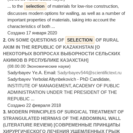
... to the
selection
of materials for low-rise construction,
discusses modern options for walling, as well as a number of
important properties of materials, taking into account the
characteristics of both ...
Создано 17 января 2020
2.
ON SOME QUESTIONS OF
SELECTION
OF RURAL
AKIM IN THE REPUBLIC OF KAZAKHSTAN [О
НЕКОТОРЫХ ВОПРОСАХ ВЫБОРНОСТИ СЕЛЬСКИХ
АКИМОВ В РЕСПУБЛИКЕ КАЗАХСТАН]
(08.00.00 Экономические науки)
Sadyrbayev Yе.A. Email:
Sadyrbayev544@scientifictext.ru
Sadyrbayev Yerbolat Altynbekovich - PhD Candidate,
INSTITUTE OF MANAGEMENT, ACADEMY OF PUBLIC
ADMINISTRATION UNDER THE PRESIDENT OF THE
REPUBLIC ...
Создано 22 февраля 2018
3.
MODERN PRINCIPLES OF SURGICAL TREATMENT OF
STRANGULATED HERNIAS OF THE ABDOMINAL WALL
(LITERATURE REVIEW) [СОВРЕМЕННЫЕ ПРИНЦИПЫ
ХИРУРГИЧЕСКОГО ЛЕЧЕНИЯ УЩЕМЛЕННЫХ ГРЫЖ