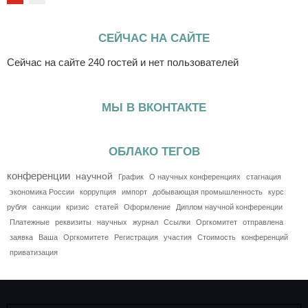
СЕЙЧАС НА САЙТЕ
Сейчас на сайте 240 гостей и нет пользователей
МЫ В ВКОНТАКТЕ
ОБЛАКО ТЕГОВ
конференции
научной
График
О научных конференциях
стагнация
экономика России
коррупция
импорт
добывающая промышленность
курс
рубля
санкции
кризис
статей
Оформление
Диплом научной конференции
Платежные
реквизиты
научных
журнал
Ссылки
Оргкомитет
отправлена
заявка
Ваша
Оргкомитете
Регистрация
участия
Стоимость
конференций
приватизация