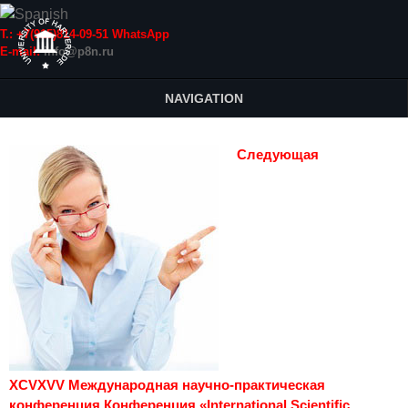
Т.: +7(915)814-09-51 WhatsApp
E-mail:
info@p8n.ru
NAVIGATION
Следующая
XCVXVV Международная научно-практическая
конференция Конференция «International Scientific