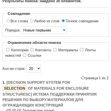
Результаты поиска: найдено
30
элементов.
поиска...
Совпадение
Все слова
Любое из слов
Точное совпадение
Порядок
Ограничение области поиска
Категории
Контакты
Материалы
Ленты
новостей
Ссылки
Кол-во строк:
Страница 1 из 2
1.
[DECISION SUPPORT SYSTEM FOR
SELECTION
OF MATERIALS FOR ENCLOSURE
STRUCTURESС] ИСТЕМА ПОДДЕРЖКИ ПРИНЯТИЯ
РЕШЕНИЯ ПО ВЫБОРУ МАТЕРИАЛОВ ДЛЯ
ОГРАЖДАЮЩИХ КОНСТРУКЦИЙ
(05.00.00 Технические науки)