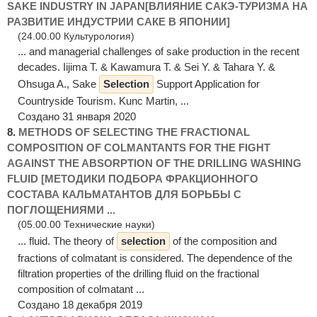
SAKE INDUSTRY IN JAPAN[ВЛИЯНИЕ САКЭ-ТУРИЗМА НА
РАЗВИТИЕ ИНДУСТРИИ САКЕ В ЯПОНИИ]
(24.00.00 Культурология)
... and managerial challenges of sake production in the recent
decades. Iijima T. & Kawamura T. & Sei Y. & Tahara Y. &
Ohsuga A., Sake
Selection
Support Application for
Countryside Tourism. Kunc Martin, ...
Создано 31 января 2020
8.
METHODS OF SELECTING THE FRACTIONAL
COMPOSITION OF COLMANTANTS FOR THE FIGHT
AGAINST THE ABSORPTION OF THE DRILLING WASHING
FLUID [МЕТОДИКИ ПОДБОРА ФРАКЦИОННОГО
СОСТАВА КАЛЬМАТАНТОВ ДЛЯ БОРЬБЫ С
ПОГЛОЩЕНИЯМИ ...
(05.00.00 Технические науки)
... fluid. The theory of
selection
of the composition and
fractions of colmatant is considered. The dependence of the
filtration properties of the drilling fluid on the fractional
composition of colmatant ...
Создано 18 декабря 2019