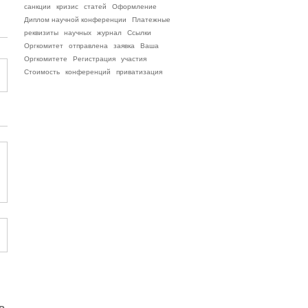
санкции
кризис
статей
Оформление
Диплом научной конференции
Платежные
реквизиты
научных
журнал
Ссылки
Оргкомитет
отправлена
заявка
Ваша
Оргкомитете
Регистрация
участия
Стоимость
конференций
приватизация