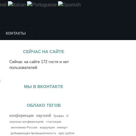
КОНТАКТЫ
СЕЙЧАС НА САЙТЕ
Сейчас на сайте 172 гостя и нет
я
пользователей
е
МЫ В ВКОНТАКТЕ
ОБЛАКО ТЕГОВ
конференции
научной
График
О
научных конференциях
стагнация
экономика России
коррупция
импорт
добывающая промышленность
курс рубля