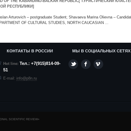
D OF THE KABARDINO-BALKAR REPUBLIC[ ТУРИСТИЧЕСКИЙ КЛАСТЕ
КОЙ РЕСПУБЛИКИ]
lan Arturovich – postgraduate Student; Shavaeva Marina Olievna – Candida
r, DEPARTMENT OF CULTURAL STUDIES, NORTH CAUCASIAN ...
КОНТАКТЫ В РОССИИ
МЫ В СОЦИАЛЬНЫХ СЕТЯХ
Тел.: +7(915)814-09-
Hot line:
51
E-mail:
info@p8n.ru
NAL SCIENTIFIC REVIEW»