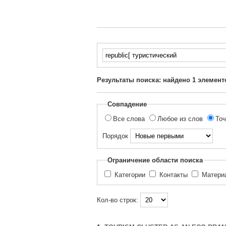
Введите
текст
для
Результаты поиска: найдено
1
элемент
поиска...
Совпадение
Все слова
Любое из слов
Точ
Порядок
Ограничение области поиска
Категории
Контакты
Матер
Кол-во строк: