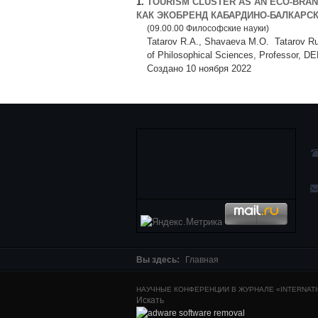
1.
TOURISM CLUSTER AS AN ECO-BRAN
КАК ЭКОБРЕНД КАБАРДИНО-БАЛКАРС
(09.00.00 Философские науки)
Tatarov R.А., Shavaeva M.О. Tatarov Rus
of Philosophical Sciences, Professo
Создано 10 ноября 2022
Вы здесь:
Главная
НАУЧНЫЕ КОНФЕРЕНЦИИ В ЖУРНАЛЕ «INTERNATIO
Искать