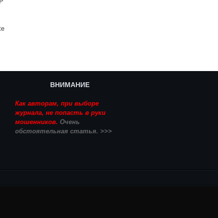
Р
te
ВНИМАНИЕ
Как авторам, при выборе
журнала, не попасть в руки
мошенников.
Очень
обстоятельная статья. >>>