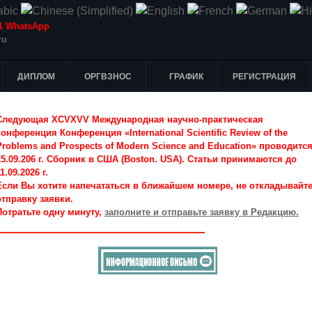
-51 WhatsApp
ru
ДИПЛОМ
ОРГВЗНОС
ГРАФИК
РЕГИСТРАЦИЯ
Следующая XCVXVV Международная научно-практическая
конференция Конференция «International Scientific Review of the
Problems and Prospects of Modern Science and Education» проводитс
15.09.206 г. Сборник в США (Boston. USA). Статьи принимаются до
1.09.2026 г.
Если Вы хотите напечататься в ближайшем номере, не откладывайт
отправку заявки.
Потратьте одну минуту,
заполните и отправьте заявку в Редакцию.