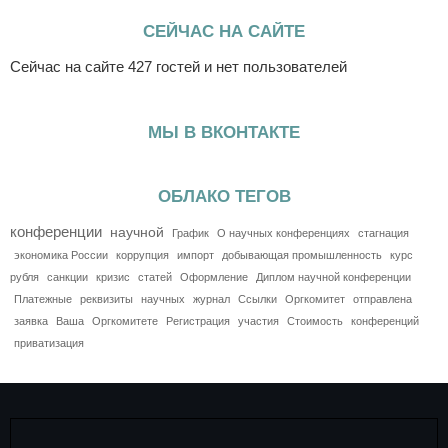
СЕЙЧАС НА САЙТЕ
Сейчас на сайте 427 гостей и нет пользователей
МЫ В ВКОНТАКТЕ
ОБЛАКО ТЕГОВ
конференции
научной
График
О научных конференциях
стагнация
экономика России
коррупция
импорт
добывающая промышленность
курс
рубля
санкции
кризис
статей
Оформление
Диплом научной конференции
Платежные
реквизиты
научных
журнал
Ссылки
Оргкомитет
отправлена
заявка
Ваша
Оргкомитете
Регистрация
участия
Стоимость
конференций
приватизация