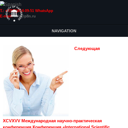
Т.: +7(915)814-09-51 WhatsApp
E-mail:
info@p8n.ru
NAVIGATION
Следующая
XCVXVV Международная научно-практическая
конференция Конференция «International Scientific