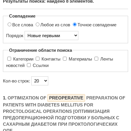
Результаты поиска: найдено
8
элементов.
поиска...
Совпадение
Все слова
Любое из слов
Точное совпадение
Порядок
Ограничение области поиска
Категории
Контакты
Материалы
Ленты
новостей
Ссылки
Кол-во строк:
1.
OPTIMIZATION OF
PREOPERATIVE
PREPARATION OF
PATIENTS WITH DIABETES MELLITUS FOR
PROCTOLOGICAL OPERATIONS [ОПТИМИЗАЦИЯ
ПРЕДОПЕРАЦИОННОЙ ПОДГОТОВКИ У БОЛЬНЫХ С
САХАРНЫМ ДИАБЕТОМ ПРИ ПРОКТОЛОГИЧЕСКИХ
ОПЕ ...