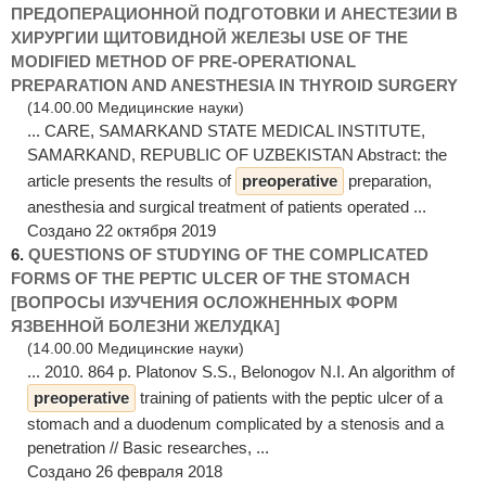
ПРЕДОПЕРАЦИОННОЙ ПОДГОТОВКИ И АНЕСТЕЗИИ В
ХИРУРГИИ ЩИТОВИДНОЙ ЖЕЛЕЗЫ USE OF THE
MODIFIED METHOD OF PRE-OPERATIONAL
PREPARATION AND ANESTHESIA IN THYROID SURGERY
(14.00.00 Медицинские науки)
... CARE, SAMARKAND STATE MEDICAL INSTITUTE,
SAMARKAND, REPUBLIC OF UZBEKISTAN Abstract: the
article presents the results of
preoperative
preparation,
anesthesia and surgical treatment of patients operated ...
Создано 22 октября 2019
6.
QUESTIONS OF STUDYING OF THE COMPLICATED
FORMS OF THE PEPTIC ULCER OF THE STOMACH
[ВОПРОСЫ ИЗУЧЕНИЯ ОСЛОЖНЕННЫХ ФОРМ
ЯЗВЕННОЙ БОЛЕЗНИ ЖЕЛУДКА]
(14.00.00 Медицинские науки)
... 2010. 864 p. Platonov S.S., Belonogov N.I. An algorithm of
preoperative
training of patients with the peptic ulcer of a
stomach and a duodenum complicated by a stenosis and a
penetration // Basic researches, ...
Создано 26 февраля 2018