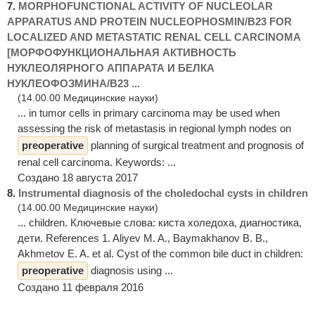
7.
MORPHOFUNCTIONAL ACTIVITY OF NUCLEOLAR
APPARATUS AND PROTEIN NUCLEOPHOSMIN/B23 FOR
LOCALIZED AND METASTATIC RENAL CELL CARCINOMA
[МОРФОФУНКЦИОНАЛЬНАЯ АКТИВНОСТЬ
НУКЛЕОЛЯРНОГО АППАРАТА И БЕЛКА
НУКЛЕОФОЗМИНА/B23 ...
(14.00.00 Медицинские науки)
... in tumor cells in primary carcinoma may be used when
assessing the risk of metastasis in regional lymph nodes on
preoperative
planning of surgical treatment and prognosis of
renal cell carcinoma. Keywords: ...
Создано 18 августа 2017
8.
Instrumental diagnosis of the choledochal cysts in children
(14.00.00 Медицинские науки)
... children. Ключевые слова: киста холедоха, диагностика,
дети. References 1. Aliyev M. A., Baymakhanov B. B.,
Akhmetov E. A. et al. Cyst of the common bile duct in children:
preoperative
diagnosis using ...
Создано 11 февраля 2016