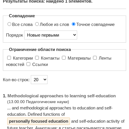
Результаты поиска: найдено
1
элементов.
поиска...
Совпадение
Все слова
Любое из слов
Точное совпадение
Порядок
Ограничение области поиска
Категории
Контакты
Материалы
Ленты
новостей
Ссылки
Кол-во строк:
1.
Methodological approaches to learning self-education
(13.00.00 Педагогические науки)
... and methodological approaches to education and self-
education. Defined functions of
personally focused education
and self-education activity of
future teacher. Аннотация: в статье раскрывается понятие ...