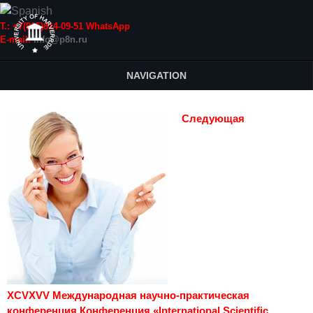
Т.: +7(915)814-09-51 WhatsApp
E-mail:
info@p8n.ru
NAVIGATION
Следующая
XCVXVV Международная научно-практическая
конференция Конференция «International Scientific