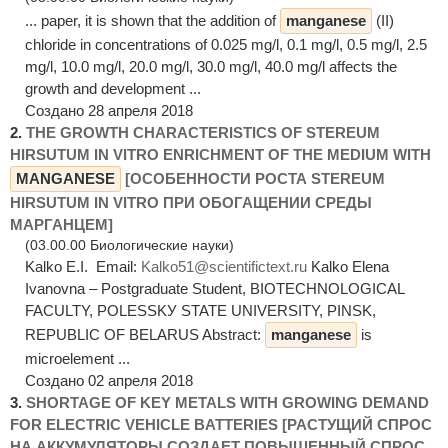
... paper, it is shown that the addition of
manganese
(II)
chloride in concentrations of 0.025 mg/l, 0.1 mg/l, 0.5 mg/l, 2.5
mg/l, 10.0 mg/l, 20.0 mg/l, 30.0 mg/l, 40.0 mg/l affects the
growth and development ...
Создано 28 апреля 2018
2.
THE GROWTH CHARACTERISTICS OF STEREUM
HIRSUTUM IN VITRO ENRICHMENT OF THE MEDIUM WITH
MANGANESE
[ОСОБЕННОСТИ РОСТА STEREUM
HIRSUTUM IN VITRO ПРИ ОБОГАЩЕНИИ СРЕДЫ
МАРГАНЦЕМ]
(03.00.00 Биологические науки)
Kalko E.I. Email:
Kalko51@scientifictext.ru
Kalko Elena
Ivanovna – Postgraduate Student, BIOTECHNOLOGICAL
FACULTY, POLESSKУ STATE UNIVERSITY, PINSK,
REPUBLIC OF BELARUS Abstract:
manganese
is
microelement ...
Создано 02 апреля 2018
3.
SHORTAGE OF KEY METALS WITH GROWING DEMAND
FOR ELECTRIC VEHICLE BATTERIES [РАСТУЩИЙ СПРОС
НА АККУМУЛЯТОРЫ СОЗДАЕТ ПОВЫШЕННЫЙ СПРОС