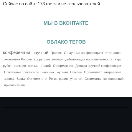
Сейчас на сайте 173 гостя и нет пользователей
МЫ В ВКОНТАКТЕ
ОБЛАКО ТЕГОВ
конференции
научной
График
О научных конференциях
стагнация
экономика России
коррупция
импорт
добывающая промышленность
курс
рубля
санкции
кризис
статей
Оформление
Диплом научной конференции
Платежные
реквизиты
научных
журнал
Ссылки
Оргкомитет
отправлена
заявка
Ваша
Оргкомитете
Регистрация
участия
Стоимость
конференций
приватизация