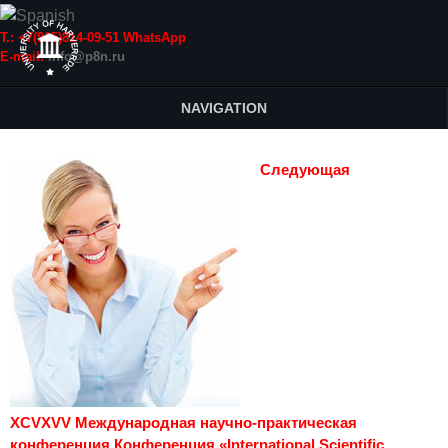
Т.: +7(915)814-09-51 WhatsApp
E-mail:
info@p8n.ru
NAVIGATION
Следующая
XCVXVV Международная научно-практическая
конференция Конференция «International Scientific