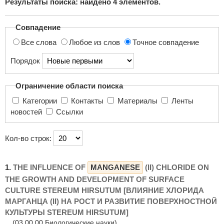
Результаты поиска: найдено
4
элементов.
поиска...
Совпадение
Все слова
Любое из слов
Точное совпадение
Порядок
Ограничение области поиска
Категории
Контакты
Материалы
Ленты
новостей
Ссылки
Кол-во строк:
1.
THE INFLUENCE OF
MANGANESE
(II) CHLORIDE ON
THE GROWTH AND DEVELOPMENT OF SURFACE
CULTURE STEREUM HIRSUTUM [ВЛИЯНИЕ ХЛОРИДА
МАРГАНЦА (II) НА РОСТ И РАЗВИТИЕ ПОВЕРХНОСТНОЙ
КУЛЬТУРЫ STEREUM HIRSUTUM]
(03.00.00 Биологические науки)