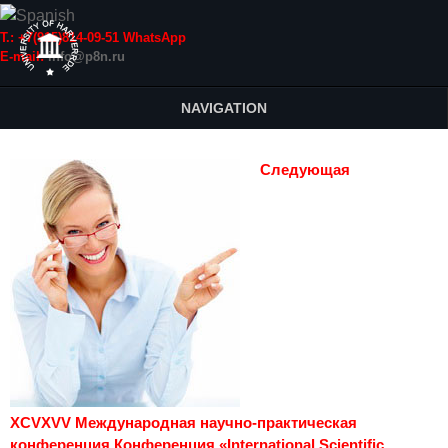
Т.: +7(915)814-09-51 WhatsApp
E-mail:
info@p8n.ru
NAVIGATION
Следующая
XCVXVV Международная научно-практическая
конференция Конференция «International Scientific