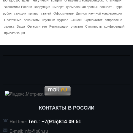
График
О научных конференциях
стагнация
экономика России
коррупция
импорт
добывающая промышленность
курс
рубля
санкции
кризис
статей
Оформление
Диплом научной конференции
Платежные
реквизиты
научных
журнал
Ссылки
Оргкомитет
отправлена
заявка
Ваша
Оргкомитете
Регистрация
участия
Стоимость
конференций
приватизация
КОНТАКТЫ В РОССИИ
Тел.: +7(915)814-09-51
Hot line:
E-mail:
info@p8n.ru