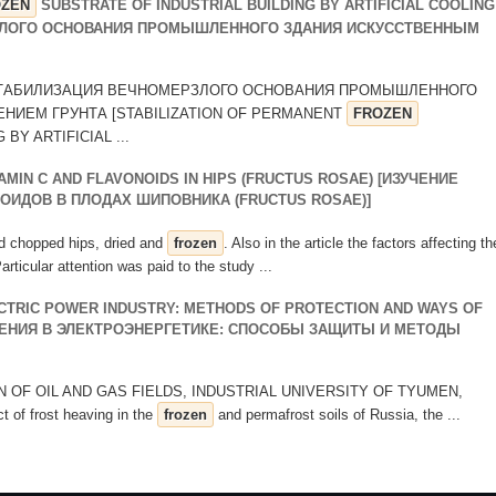
OZEN
SUBSTRATE OF INDUSTRIAL BUILDING BY ARTIFICIAL COOLING
РЗЛОГО ОСНОВАНИЯ ПРОМЫШЛЕННОГО ЗДАНИЯ ИСКУССТВЕННЫМ
 Н.С. СТАБИЛИЗАЦИЯ ВЕЧНОМЕРЗЛОГО ОСНОВАНИЯ ПРОМЫШЛЕННОГО
ИЕМ ГРУНТА [STABILIZATION OF PERMANENT
FROZEN
BY ARTIFICIAL ...
AMIN C AND FLAVONOIDS IN HIPS (FRUCTUS ROSAE) [ИЗУЧЕНИЕ
ОИДОВ В ПЛОДАХ ШИПОВНИКА (FRUCTUS ROSAE)]
and chopped hips, dried and
frozen
. Also in the article the factors affecting th
rticular attention was paid to the study ...
ECTRIC POWER INDUSTRY: METHODS OF PROTECTION AND WAYS OF
ЕНИЯ В ЭЛЕКТРОЭНЕРГЕТИКЕ: СПОСОБЫ ЗАЩИТЫ И МЕТОДЫ
 OF OIL AND GAS FIELDS, INDUSTRIAL UNIVERSITY OF TYUMEN,
t of frost heaving in the
frozen
and permafrost soils of Russia, the ...