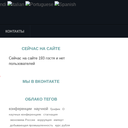
КОНТАКТЫ
СЕЙЧАС НА САЙТЕ
Сейчас на сайте 193 гостя и нет
я
пользователей
е
МЫ В ВКОНТАКТЕ
ОБЛАКО ТЕГОВ
конференции
научной
График
О
научных конференциях
стагнация
экономика России
коррупция
импорт
добывающая промышленность
курс рубля