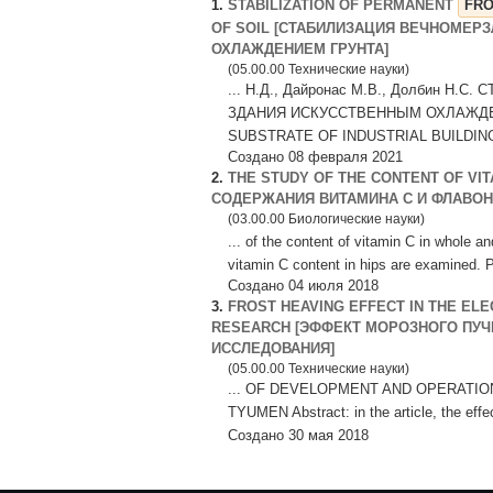
1.
STABILIZATION OF PERMANENT
FR
OF SOIL [СТАБИЛИЗАЦИЯ ВЕЧНОМЕ
ОХЛАЖДЕНИЕМ ГРУНТА]
(05.00.00 Технические науки)
... Н.Д., Дайронас М.В., Долбин
ЗДАНИЯ ИСКУССТВЕННЫМ ОХЛАЖДЕН
SUBSTRATE OF INDUSTRIAL BUILDING 
Создано 08 февраля 2021
2.
THE STUDY OF THE CONTENT OF VIT
СОДЕРЖАНИЯ ВИТАМИНА С И ФЛАВОН
(03.00.00 Биологические науки)
... of the content of vitamin C in whole 
vitamin C content in hips are examined. Pa
Создано 04 июля 2018
3.
FROST HEAVING EFFECT IN THE EL
RESEARCH [ЭФФЕКТ МОРОЗНОГО ПУЧ
ИССЛЕДОВАНИЯ]
(05.00.00 Технические науки)
... OF DEVELOPMENT AND OPERATION
TYUMEN Abstract: in the article, the effec
Создано 30 мая 2018