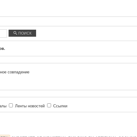
ПОИСК
ов.
ное совпадение
иалы
Ленты новостей
Ссылки