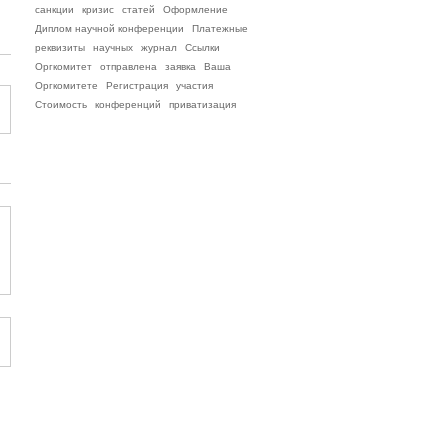
санкции
кризис
статей
Оформление
Диплом научной конференции
Платежные
реквизиты
научных
журнал
Ссылки
Оргкомитет
отправлена
заявка
Ваша
Оргкомитете
Регистрация
участия
Стоимость
конференций
приватизация