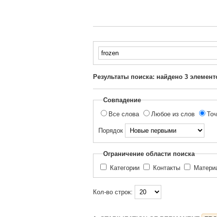
Введите
текст
для
Результаты поиска: найдено
3
элемент
поиска...
Совпадение
Все слова
Любое из слов
Точ
Порядок
Ограничение области поиска
Категории
Контакты
Матер
Кол-во строк: