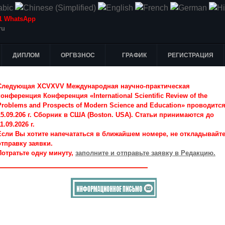
-51 WhatsApp
ru
ДИПЛОМ
ОРГВЗНОС
ГРАФИК
РЕГИСТРАЦИЯ
Следующая XCVXVV Международная научно-практическая
конференция Конференция «International Scientific Review of the
Problems and Prospects of Modern Science and Education» проводитс
15.09.206 г. Сборник в США (Boston. USA). Статьи принимаются до
1.09.2026 г.
Если Вы хотите напечататься в ближайшем номере, не откладывайт
отправку заявки.
Потратьте одну минуту,
заполните и отправьте заявку в Редакцию.