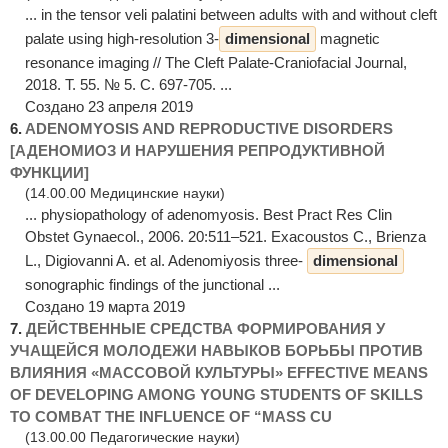
... in the tensor veli palatini between adults with and without cleft
palate using high-resolution 3-
dimensional
magnetic
resonance imaging // The Cleft Palate-Craniofacial Journal,
2018. Т. 55. № 5. С. 697-705. ...
Создано 23 апреля 2019
6.
ADENOMYOSIS AND REPRODUCTIVE DISORDERS
[АДЕНОМИОЗ И НАРУШЕНИЯ РЕПРОДУКТИВНОЙ
ФУНКЦИИ]
(14.00.00 Медицинские науки)
... physiopathology of adenomyosis. Best Pract Res Clin
Obstet Gynaecol., 2006. 20:511–521. Exacoustos C., Brienza
L., Digiovanni A. et al. Adenomiyosis three-
dimensional
sonographic findings of the junctional ...
Создано 19 марта 2019
7.
ДЕЙСТВЕННЫЕ СРЕДСТВА ФОРМИРОВАНИЯ У
УЧАЩЕЙСЯ МОЛОДЕЖИ НАВЫКОВ БОРЬБЫ ПРОТИВ
ВЛИЯНИЯ «МАССОВОЙ КУЛЬТУРЫ» EFFECTIVE MEANS
OF DEVELOPING AMONG YOUNG STUDENTS OF SKILLS
TO COMBAT THE INFLUENCE OF “MASS CU
(13.00.00 Педагогические науки)