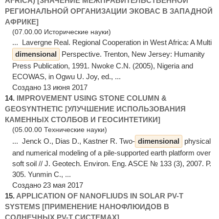
AFRICA) [ЗНАЧЕНИЕ МЕЖПРАВИТЕЛЬСТВЕННОЙ
РЕГИОНАЛЬНОЙ ОРГАНИЗАЦИИ ЭКОВАС В ЗАПАДНОЙ
АФРИКЕ]
(07.00.00 Исторические науки)
... Lavergne Real. Regional Cooperation in West Africa: A Multi
dimensional
Perspective. Trenton, New Jersey: Humanity
Press Publication, 1991. Nwoke C.N. (2005), Nigeria and
ECOWAS, in Ogwu U. Joy, ed., ...
Создано 13 июня 2017
14.
IMPROVEMENT USING STONE COLUMN &
GEOSYNTHETIC [УЛУЧШЕНИЕ ИСПОЛЬЗОВАНИЯ
КАМЕННЫХ СТОЛБОВ И ГЕОСИНТЕТИКИ]
(05.00.00 Технические науки)
... Jenck O., Dias D., Kastner R. Two-
dimensional
physical
and numerical modeling of a pile-supported earth platform over
soft soil // J. Geotech. Environ. Eng. ASCE № 133 (3), 2007. Р.
305. Yunmin C., ...
Создано 23 мая 2017
15.
APPLICATION OF NANOFLIUDS IN SOLAR PV-T
SYSTEMS [ПРИМЕНЕНИЕ НАНОФЛЮИДОВ В
СОЛНЕЧНЫХ PV-T СИСТЕМАХ]