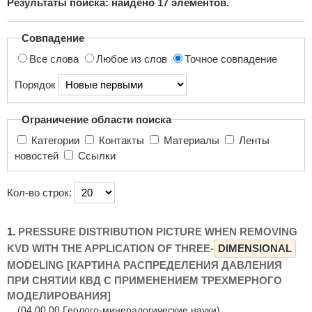
Результаты поиска: найдено
17
элементов.
поиска...
Совпадение
Все слова
Любое из слов
Точное совпадение
Порядок
Ограничение области поиска
Категории
Контакты
Материалы
Ленты
новостей
Ссылки
Кол-во строк:
1.
PRESSURE DISTRIBUTION PICTURE WHEN REMOVING
KVD WITH THE APPLICATION OF THREE-
DIMENSIONAL
MODELING [КАРТИНА РАСПРЕДЕЛЕНИЯ ДАВЛЕНИЯ
ПРИ СНЯТИИ КВД С ПРИМЕНЕНИЕМ ТРЕХМЕРНОГО
МОДЕЛИРОВАНИЯ]
(04.00.00 Геолого-минералогические науки)