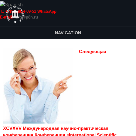
Т.: +7(915)814-09-51 WhatsApp
E-mail:
info@p8n.ru
NAVIGATION
Следующая
XCVXVV Международная научно-практическая
конференция Конференция «International Scientific