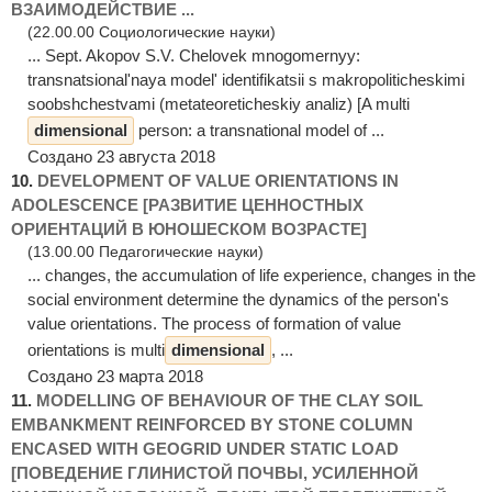
ВЗАИМОДЕЙСТВИЕ ...
(22.00.00 Социологические науки)
... Sept. Akopov S.V. Chelovek mnogomernyy:
transnatsional'naya model' identifikatsii s makropoliticheskimi
soobshchestvami (metateoreticheskiy analiz) [A multi
dimensional
person: a transnational model of ...
Создано 23 августа 2018
10.
DEVELOPMENT OF VALUE ORIENTATIONS IN
ADOLESCENCE [РАЗВИТИЕ ЦЕННОСТНЫХ
ОРИЕНТАЦИЙ В ЮНОШЕСКОМ ВОЗРАСТЕ]
(13.00.00 Педагогические науки)
... changes, the accumulation of life experience, changes in the
social environment determine the dynamics of the person's
value orientations. The process of formation of value
orientations is multi
dimensional
, ...
Создано 23 марта 2018
11.
MODELLING OF BEHAVIOUR OF THE CLAY SOIL
EMBANKMENT REINFORCED BY STONE COLUMN
ENCASED WITH GEOGRID UNDER STATIC LOAD
[ПОВЕДЕНИЕ ГЛИНИСТОЙ ПОЧВЫ, УСИЛЕННОЙ