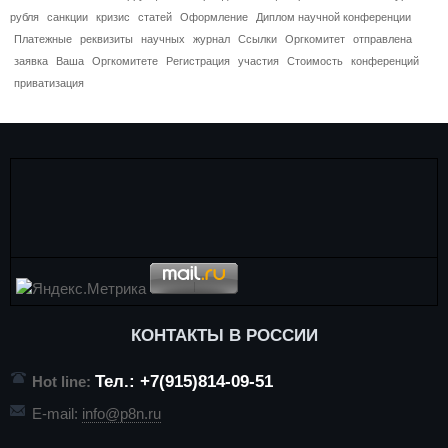
рубля
санкции
кризис
статей
Оформление
Диплом научной конференции
Платежные
реквизиты
научных
журнал
Ссылки
Оргкомитет
отправлена
заявка
Ваша
Оргкомитете
Регистрация
участия
Стоимость
конференций
приватизация
КОНТАКТЫ В РОССИИ
Тел.: +7(915)814-09-51
Hot line:
E-mail:
info@p8n.ru