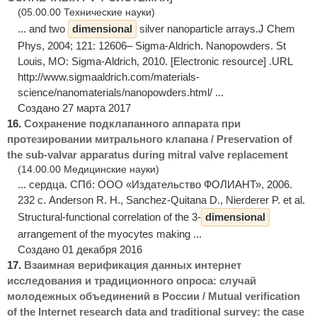
(05.00.00 Технические науки)
... and two
dimensional
silver nanoparticle arrays.J Chem
Phys, 2004; 121: 12606– Sigma-Aldrich. Nanopowders. St
Louis, MO: Sigma-Aldrich, 2010. [Electronic resource] .URL
http://www.sigmaaldrich.com/materials-
science/nanomaterials/nanopowders.html/ ...
Создано 27 марта 2017
16.
Сохранение подклапанного аппарата при
протезировании митрального клапана / Preservation of
the sub-valvar apparatus during mitral valve replacement
(14.00.00 Медицинские науки)
... сердца. СПб: ООО «Издательство ФОЛИАНТ», 2006.
232 с. Anderson R. H., Sanchez-Quitana D., Nierderer P. et al.
Structural-functional correlation of the 3-
dimensional
arrangement of the myocytes making ...
Создано 01 декабря 2016
17.
Взаимная верификация данных интернет
исследования и традиционного опроса: случай
молодежных объединений в России / Mutual verification
of the Internet research data and traditional survey: the case