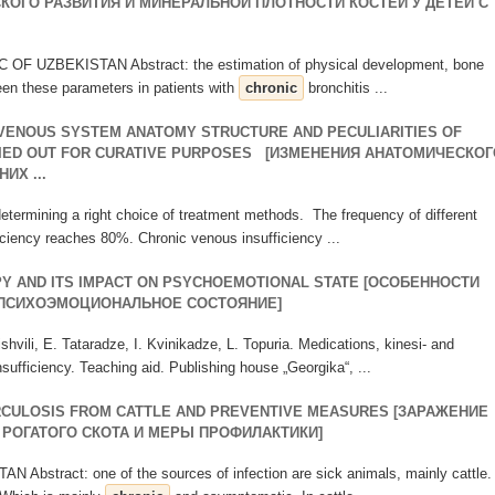
КОГО РАЗВИТИЯ И МИНЕРАЛЬНОЙ ПЛОТНОСТИ КОСТЕЙ У ДЕТЕЙ С
F UZBEKISTAN Abstract: the estimation of physical development, bone
een these parameters in patients with
chronic
bronchitis ...
VENOUS SYSTEM ANATOMY STRUCTURE AND PECULIARITIES OF
RIED OUT FOR CURATIVE PURPOSES [ИЗМЕНЕНИЯ АНАТОМИЧЕСКОГ
ИХ ...
 determining a right choice of treatment methods. The frequency of different
ciency reaches 80%. Chronic venous insufficiency ...
Y AND ITS IMPACT ON PSYCHOEMOTIONAL STATE [ОСОБЕННОСТИ
 ПСИХОЭМОЦИОНАЛЬНОЕ СОСТОЯНИЕ]
ishvili, E. Tataradze, I. Kvinikadze, L. Topuria. Medications, kinesi- and
ufficiency. Teaching aid. Publishing house „Georgika“, ...
RCULOSIS FROM CATTLE AND PREVENTIVE MEASURES [ЗАРАЖЕНИЕ
 РОГАТОГО СКОТА И МЕРЫ ПРОФИЛАКТИКИ]
stract: one of the sources of infection are sick animals, mainly cattle.