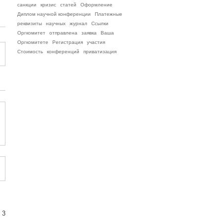
санкции
кризис
статей
Оформление
Диплом научной конференции
Платежные
реквизиты
научных
журнал
Ссылки
Оргкомитет
отправлена
заявка
Ваша
Оргкомитете
Регистрация
участия
Стоимость
конференций
приватизация
 3