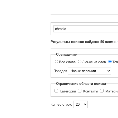
Введите
текст
для
Результаты поиска: найдено
50
элемен
поиска...
Совпадение
Все слова
Любое из слов
Точ
Порядок
Ограничение области поиска
Категории
Контакты
Матер
Кол-во строк: