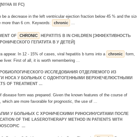
NYHA III FC)
to be a decrease in the left ventricular ejection fraction below 45 % and the siz
tole more than 6 cm. Keywords:
chronic
...
TMENT OF
CHRONIC
HEPATITIS B IN CHILDREN [ЭФФЕКТИВНОСТЬ
РОНИЧЕСКОГО ГЕПАТИТА B У ДЕТЕЙ]
era appear. In 12 - 15% of cases, viral hepatitis b turns into a
chronic
form,
 liver. First of all, it is worth remembering ...
КРОБИОЛОГИЧЕСКОГО ИССЛЕДОВАНИЯ ОТДЕЛЯЕМОГО ИЗ
ТИ НОСА У БОЛЬНЫХ С ОДОНТОГЕННЫМИ ВЕРХНЕЧЕЛЮСТНЫМИ
S OF TREATMENT ...
of disease form was prepared. Given the known features of the course of
, which are more favorable for prognostic, the use of ...
ПИИ У БОЛЬНЫХ С ХРОНИЧЕСКИМИ РИНОСИНУСИТАМИ ПОСЛЕ
ATION OF THE LASEROTHERAPY METHOD IN PATIENTS WITH
OSCOPIC ...