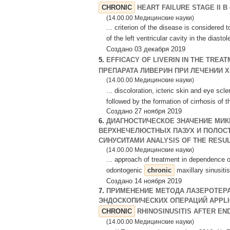
CHRONIC
HEART FAILURE STAGE II B (
(14.00.00 Медицинские науки)
... criterion of the disease is considered 
of the left ventricular cavity in the dias
Создано 03 декабря 2019
5.
EFFICACY OF LIVERIN IN THE TREA
ПРЕПАРАТА ЛИВЕРИН ПРИ ЛЕЧЕНИИ Х
(14.00.00 Медицинские науки)
... discoloration, icteric skin and eye scl
followed by the formation of cirrhosis of the
Создано 27 ноября 2019
6.
ДИАГНОСТИЧЕСКОЕ ЗНАЧЕНИЕ МИ
ВЕРХНЕЧЕЛЮСТНЫХ ПАЗУХ И ПОЛОС
СИНУСИТАМИ ANALYSIS OF THE RESULT
(14.00.00 Медицинские науки)
... approach of treatment in dependence 
odontogenic
chronic
maxillary sinusitis
Создано 14 ноября 2019
7.
ПРИМЕНЕНИЕ МЕТОДА ЛАЗЕРОТЕРА
ЭНДОСКОПИЧЕСКИХ ОПЕРАЦИЙ APPLIC
CHRONIC
RHINOSINUSITIS AFTER END
(14.00.00 Медицинские науки)