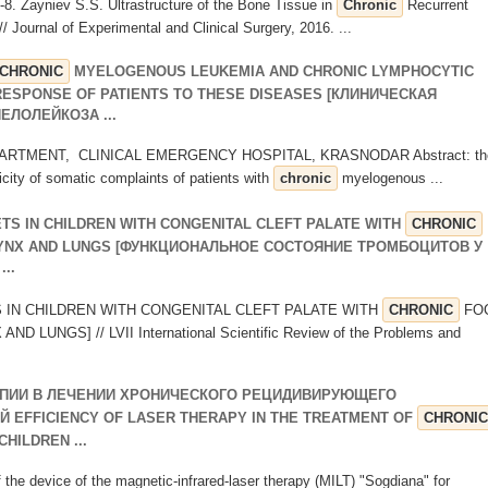
-8. Zayniev S.S. Ultrastructure of the Bone Tissue in
Chronic
Recurrent
 Journal of Experimental and Clinical Surgery, 2016. ...
CHRONIC
MYELOGENOUS LEUKEMIA AND CHRONIC LYMPHOCYTIC
RESPONSE OF PATIENTS TO THESE DISEASES [КЛИНИЧЕСКАЯ
ЛОЛЕЙКОЗА ...
DEPARTMENT, CLINICAL EMERGENCY HOSPITAL, KRASNODAR Abstract: th
icity of somatic complaints of patients with
chronic
myelogenous ...
TS IN CHILDREN WITH CONGENITAL CLEFT PALATE WITH
CHRONIC
ARYNX AND LUNGS [ФУНКЦИОНАЛЬНОЕ СОСТОЯНИЕ ТРОМБОЦИТОВ У
..
S IN CHILDREN WITH CONGENITAL CLEFT PALATE WITH
CHRONIC
FO
UNGS] // LVII International Scientific Review of the Problems and
ПИИ В ЛЕЧЕНИИ ХРОНИЧЕСКОГО РЕЦИДИВИРУЮЩЕГО
 EFFICIENCY OF LASER THERAPY IN THE TREATMENT OF
CHRONIC
HILDREN ...
of the device of the magnetic-infrared-laser therapy (MILT) "Sogdiana" for