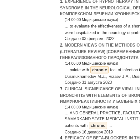
1.
EXPERIENCE OF HYPNOTHERAPY IN
SYNDROME IN THE NEUROLOGICAL DE
КОМПЛЕКСНОМ ЛЕЧЕНИИ ХРОНИЧЕСКО
(14.00.00 Медицинские науки)
... to evaluate the effectiveness of a sho
were hospitalized in the neurology depart
Создано 03 февраля 2022
2.
MODERN VIEWS ON THE METHODS O
(LITERATURE REVIEW) [СОВРЕМЕНН
ГЕНЕРАЛИЗОВАННОГО ПАРОДОНТИТА (О
(14.00.00 Медицинские науки)
... palate with
chronic
foci of infection
Dusmukhamedov M.Z., Rizaev J.A., Dusm
Создано 31 августа 2020
3.
CLINICAL SIGNIFICANCE OF VIRAL I
BRONCHITIS WITH ELEMENTS OF BRO
ИММУНОРЕАКТИВНОСТИ У БОЛЬНЫХ Х
(14.00.00 Медицинские науки)
... AND GENERAL PRACTICE, FACUL
SAMARKAND STATE MEDICAL INSTITU
patients with
chronic
...
Создано 16 декабря 2019
4.
EFFICACY OF BETA-BLOCKERS IN T