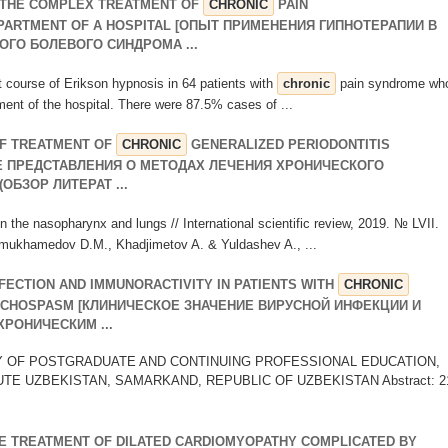
 THE COMPLEX TREATMENT OF
CHRONIC
PAIN
PARTMENT OF A HOSPITAL [ОПЫТ ПРИМЕНЕНИЯ ГИПНОТЕРАПИИ В
ГО БОЛЕВОГО СИНДРОМА ...
rt course of Erikson hypnosis in 64 patients with
chronic
pain syndrome wh
ment of the hospital. There were 87.5% cases of ...
F TREATMENT OF
CHRONIC
GENERALIZED PERIODONTITIS
ЫЕ ПРЕДСТАВЛЕНИЯ О МЕТОДАХ ЛЕЧЕНИЯ ХРОНИЧЕСКОГО
БЗОР ЛИТЕРАТ ...
 in the nasopharynx and lungs // International scientific review, 2019. № LVII.
ukhamedov D.M., Khadjimetov A. & Yuldashev A., ...
NFECTION AND IMMUNORACTIVITY IN PATIENTS WITH
CHRONIC
NCHOSPASM [КЛИНИЧЕСКОЕ ЗНАЧЕНИЕ ВИРУСНОЙ ИНФЕКЦИИ И
РОНИЧЕСКИМ ...
TY OF POSTGRADUATE AND CONTINUING PROFESSIONAL EDUCATION,
TE UZBEKISTAN, SAMARKAND, REPUBLIC OF UZBEKISTAN Abstract: 2
HE TREATMENT OF DILATED CARDIOMYOPATHY COMPLICATED BY