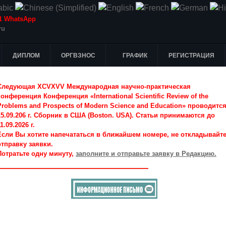
-51 WhatsApp
ru
ДИПЛОМ
ОРГВЗНОС
ГРАФИК
РЕГИСТРАЦИЯ
Следующая XCVXVV Международная научно-практическая
конференция Конференция «International Scientific Review of the
Problems and Prospects of Modern Science and Education» проводитс
15.09.206 г. Сборник в США (Boston. USA). Статьи принимаются до
1.09.2026 г.
Если Вы хотите напечататься в ближайшем номере, не откладывайт
отправку заявки.
Потратьте одну минуту,
заполните и отправьте заявку в Редакцию.