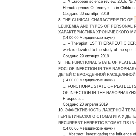
... // European science review, 2016. № 7
Hematogenous Osteomyelitis in Children //
Создано 30 октября 2019
8.
THE CLINICAL CHARACTERISTIC OF
LEUKEMIA AND TYPES OF PERSONAL 
ХАРАКТЕРИСТИКА ХРОНИЧЕСКОГО МИЕ
(14.00.00 Медицинские науки)
... – Therapist, 1ST THERAPEUTIC 
work is devoted to the study of the specif
Создано 29 октября 2019
9.
THE FUNCTIONAL STATE OF PLATELE
FOCI OF INFECTION IN THE NASOPH
ДЕТЕЙ С ВРОЖДЕННОЙ РАСЩЕЛИНОЙ .
(14.00.00 Медицинские науки)
... FUNCTIONAL STATE OF PLATELET
OF INFECTION IN THE NASOPHARYNX AND L
Prospects ...
Создано 23 апреля 2019
10.
ЭФФЕКТИВНОСТЬ ЛАЗЕРНОЙ ТЕРА
ГЕРПЕТИЧЕСКОГО СТОМАТИТА У ДЕТЕЙ
RECURRENT HERPETIC STOMATITIS IN C
(14.00.00 Медицинские науки)
... Abstract: investigating the influence 