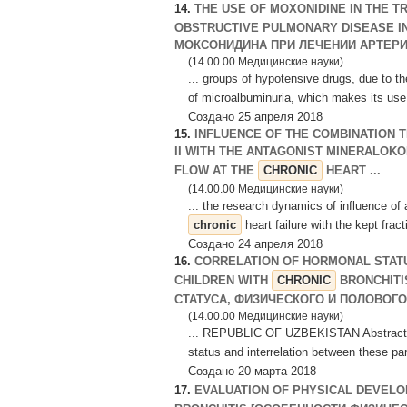
14.
THE USE OF MOXONIDINE IN THE T
OBSTRUCTIVE PULMONARY DISEASE I
МОКСОНИДИНА ПРИ ЛЕЧЕНИИ АРТЕРИА
(14.00.00 Медицинские науки)
... groups of hypotensive drugs, due to 
of microalbuminuria, which makes its us
Создано 25 апреля 2018
15.
INFLUENCE OF THE COMBINATION 
II WITH THE ANTAGONIST MINERALOK
FLOW AT THE
CHRONIC
HEART ...
(14.00.00 Медицинские науки)
... the research dynamics of influence of 
chronic
heart failure with the kept fra
Создано 24 апреля 2018
16.
CORRELATION OF HORMONAL STATU
CHILDREN WITH
CHRONIC
BRONCHITI
СТАТУСА, ФИЗИЧЕСКОГО И ПОЛОВОГО 
(14.00.00 Медицинские науки)
... REPUBLIC OF UZBEKISTAN Abstract: th
status and interrelation between these pa
Создано 20 марта 2018
17.
EVALUATION OF PHYSICAL DEVELO