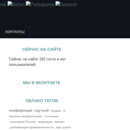
КОНТАКТЫ
СЕЙЧАС НА САЙТЕ
Сейчас на сайте 192 гостя и нет
я
пользователей
е
МЫ В ВКОНТАКТЕ
ОБЛАКО ТЕГОВ
конференции
научной
График
О
научных конференциях
стагнация
экономика России
коррупция
импорт
добывающая промышленность
курс рубля