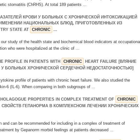
etic stomatitis (ChRHS). At total 189 patients ...
АЗАТЕЛЕЙ КРОВИ У БОЛЬНЫХ С ХРОНИЧЕСКОЙ ИНТОКСИКАЦИЕЙ
ИМЕНЕНИИ НАЦИОНАЛЬНЫХ БЛЮД, ПРИГОТОВЛЕННЫХ ИЗ
TRY STATE AT
CHRONIC
...
g our study of the health state and biochemical blood indicators at occupationa
ion who were hospitalized at the clinic of ...
E PROFILE IN PATIENTS WITH
CHRONIC
HEART FAILURE [ВЛЯНИЕ
 У БОЛЬНЫХ ХРОНИЧЕСКОЙ СЕРДЕЧНОЙ НЕДОСТАТОЧНОСТЬЮ]
tokine profile of patients with chronic heart failure. We also studied the
ukin-6 (IL-6). When comparing in both subgroups of ...
CHOLAGOGUE PROPERTIES IN COMPLEX TREATMENT OF
CHRONIC
Х СВОЙСТВ ГЕПАНОРМА В КОМПЛЕКСНОМ ЛЕЧЕНИИ ХРОНИЧЕСКИХ
ion and can be recommended for including in a complex of treatment of
reatment by Gepanorm morbid feelings at patients decreased ...