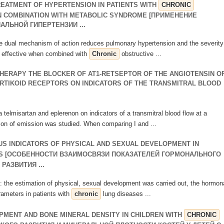
REATMENT OF HYPERTENSION IN PATIENTS WITH
CHRONIC
N COMBINATION WITH METABOLIC SYNDROME [ПРИМЕНЕНИЕ
ЛЬНОЙ ГИПЕРТЕНЗИИ ...
the dual mechanism of action reduces pulmonary hypertension and the severity
e effective when combined with
Chronic
obstructive ...
THERAPY THE BLOCKER OF AT1-RETSEPTOR OF THE ANGIOTENSIN O
ORTIKOID RECEPTORS ON INDICATORS OF THE TRANSMITRAL BLOOD
a telmisartan and eplerenon on indicators of a transmitral blood flow at a
ction of emission was studied. When comparing I and ...
S INDICATORS OF PHYSICAL AND SEXUAL DEVELOPMENT IN
S [ОСОБЕННОСТИ ВЗАИМОСВЯЗИ ПОКАЗАТЕЛЕЙ ГОРМОНАЛЬНОГО
РАЗВИТИЯ ...
e estimation of physical, sexual development was carried out, the hormon
rameters in patients with
chronic
lung diseases ...
PMENT AND BONE MINERAL DENSITY IN CHILDREN WITH
CHRONIC