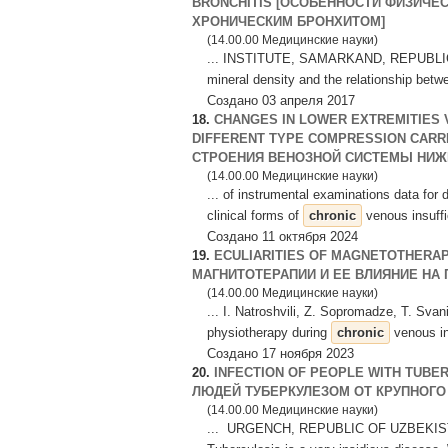
BRONCHITIS [ОСОБЕННОСТИ ФИЗИЧЕС
ХРОНИЧЕСКИМ БРОНХИТОМ]
(14.00.00 Медицинские науки)
... INSTITUTE, SAMARKAND, REPUBLIC O
mineral density and the relationship betw
Создано 03 апреля 2017
18.
CHANGES IN LOWER EXTREMITIES 
DIFFERENT TYPE COMPRESSION CAR
СТРОЕНИЯ ВЕНОЗНОЙ СИСТЕМЫ НИЖН
(14.00.00 Медицинские науки)
... of instrumental examinations data for
clinical forms of
chronic
venous insuffi
Создано 11 октября 2024
19.
ECULIARITIES OF MAGNETOTHERAP
МАГНИТОТЕРАПИИ И ЕЕ ВЛИЯНИЕ НА
(14.00.00 Медицинские науки)
... I. Natroshvili, Z. Sopromadze, T. Svan
physiotherapy during
chronic
venous ins
Создано 17 ноября 2023
20.
INFECTION OF PEOPLE WITH TUBE
ЛЮДЕЙ ТУБЕРКУЛЕЗОМ ОТ КРУПНОГО
(14.00.00 Медицинские науки)
... URGENCH, REPUBLIC OF UZBEKISTAN Ab