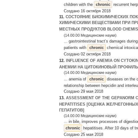
children with the
chronic
recurrent herp
Создано 16 октября 2018
11.
СОСТОЯНИЕ БИОХИМИЧЕСКИХ ПОК
ХИМИЧЕСКИМИ ВЕЩЕСТВАМИ ПРИ ПР
МЕСТНЫХ ПРОДУКТОВ BLOOD CHEMIS
(14.00.00 Медицинские науки)
... gastrointestinal tract’s damages durin
patients with
chronic
chemical intoxicat
Создано 02 октября 2018
12.
INFLUENCE OF ANEMIA ON CYTOKIN
АНЕМИИ НА ЦИТОКИНОВЫЙ ПРОФИЛЬ
(14.00.00 Медицинские науки)
... anemia of
chronic
diseases on the cy
relationship between hepcidin and interle
Создано 29 мая 2018
13.
ASSESSMENT OF THE GEPANORM 
HEPATITISES [ОЦЕНКА ЖЕЛЧЕГОННЫ
ГЕПАТИТОВ]
(14.00.00 Медицинские науки)
... in bile, improves processes of digest
chronic
hepatitises. After 10 days of t
Создано 25 мая 2018