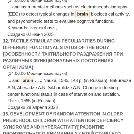
(14.00.00 Медицинские науки)
... and instrumental methods such as electroencephalography
(EEG) to detect typical changes in
brain
bioelectrical activity,
and psychometric tests to evaluate cognitive functions.
Keywords: liver cirrhosis, ...
Создано 02 июня 2025
12.
TACTILE STIMULATION PECULIARITIES DURING
DIFFERENT FUNCTIONAL STATUS OF THE BODY
[ОСОБЕННОСТИ ТАКТИЛЬНОГО РАЗДРАЖЕНИЯ ПРИ
РАЗЛИЧНЫХ ФУНКЦИОНАЛЬНЫХ СОСТОЯНИЯХ
ОРГАНИЗМА]
(14.00.00 Медицинские науки)
... and
brain
. L.: Nauka, 1985, 143 p. (in Russian). Bakuradze
А.N, Abesadze А.N, Sikharulidze А.N. Change in feeding
center functional status in case of starvation and satiation.
Tbilisi, 1965 (in Russian). ...
Создано 28 апреля 2023
13.
DEVELOPMENT OF RANDOM ATTENTION IN OLDER
PRESCHOOL CHILDREN WITH ATTENTION DEFICIENCY
SYNDROME AND HYPERACTIVITY[ РАЗВИТИЕ
ПРОИЗВОЛЬНОГО ВНИМАНИЯ У ДЕТЕЙ СТАРШЕГО