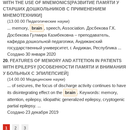
WITH THE USE OF MNEMONICS[РАЗВИТИЕ ПАМЯТИ У
СТАРШИХ ДОШКОЛЬНИКОВ С ПРИМЕНЕНИЕМ
МНЕМОТЕХНИКИ]
(13.00.00 Педагогические науки)
... memory,
brain
, speech, Association. Досбекова Г.К.
Досбекова Гулмира Казибековна – преподаватель,
кафедра дошкольной педагогики, Андижанский
государственный университет, г. Андижан, Республика ...
Создано 30 января 2020
20.
FEATURES OF MEMORY AND ATTETION IN PATIENTS
WITH EPILEPSY [ОСОБЕННОСТИ ПАМЯТИ И ВНИМАНИЯ
У БОЛЬНЫХ С ЭПИЛЕПСИЕЙ]
(14.00.00 Медицинские науки)
... of seizures, the focus of discharge activity continues to have
its disintegrating effect on the
brain
. Keywords: memory,
attention, epilepsy, idiopathic generalized epilepsy, cryptogenic
partial epilepsy. ...
Создано 23 декабря 2019
1
2
3