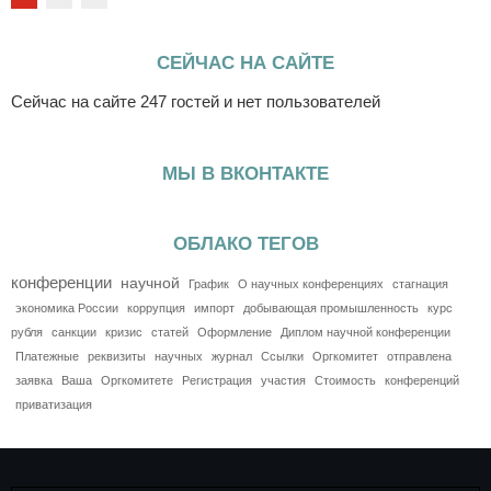
СЕЙЧАС НА САЙТЕ
Сейчас на сайте 247 гостей и нет пользователей
МЫ В ВКОНТАКТЕ
ОБЛАКО ТЕГОВ
конференции
научной
График
О научных конференциях
стагнация
экономика России
коррупция
импорт
добывающая промышленность
курс
рубля
санкции
кризис
статей
Оформление
Диплом научной конференции
Платежные
реквизиты
научных
журнал
Ссылки
Оргкомитет
отправлена
заявка
Ваша
Оргкомитете
Регистрация
участия
Стоимость
конференций
приватизация