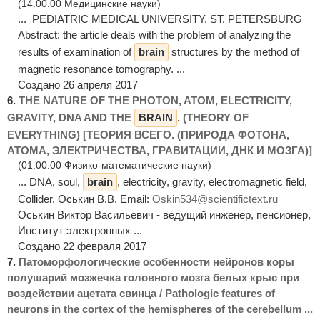
(14.00.00 Медицинские науки)
... PEDIATRIC MEDICAL UNIVERSITY, ST. PETERSBURG
Abstract: the article deals with the problem of analyzing the
results of examination of
brain
structures by the method of
magnetic resonance tomography. ...
Создано 26 апреля 2017
6.
THE NATURE OF THE PHOTON, ATOM, ELECTRICITY,
GRAVITY, DNA AND THE
BRAIN
. (THEORY OF
EVERYTHING) [ТЕОРИЯ ВСЕГО. (ПРИРОДА ФОТОНА,
АТОМА, ЭЛЕКТРИЧЕСТВА, ГРАВИТАЦИИ, ДНК И МОЗГА)]
(01.00.00 Физико-математические науки)
... DNA, soul,
brain
, electricity, gravity, electromagnetic field,
Collider. Оськин В.В. Email:
Oskin534@scientifictext.ru
Оськин Виктор Васильевич - ведущий инженер, пенсионер,
Институт электронных ...
Создано 22 февраля 2017
7.
Патоморфологические особенности нейронов коры
полушарий мозжечка головного мозга белых крыс при
воздействии ацетата свинца / Pathologic features of
neurons in the cortex of the hemispheres of the cerebellum ...