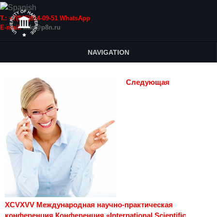
Т.: +7(915)814-09-51 WhatsApp
E-mail:
info@p8n.ru
NAVIGATION
Следующая
XCVXVV Международная научно-практическая
конференция Конференция «International Scientific