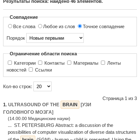
Результаты поиска: найдено
46
элементов.
поиска...
Совпадение
Все слова
Любое из слов
Точное совпадение
Порядок
Ограничение области поиска
Категории
Контакты
Материалы
Ленты
новостей
Ссылки
Кол-во строк:
Страница 1 из 3
1.
ULTRASOUND OF THE
BRAIN
[УЗИ
ГОЛОВНОГО МОЗГА]
(14.00.00 Медицинские науки)
... ST. PETERSBURG Abstract: а discussion of the
possibilities of computer visualization of diverse data structures
of the
brain
(SGM) - human – child is presented. Using the