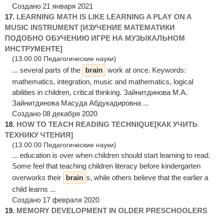
Создано 21 января 2021
17.
LEARNING MATH IS LIKE LEARNING A PLAY ON A
MUSIC INSTRUMENT [ИЗУЧЕНИЕ МАТЕМАТИКИ
ПОДОБНО ОБУЧЕНИЮ ИГРЕ НА МУЗЫКАЛЬНОМ
ИНСТРУМЕНТЕ]
(13.00.00 Педагогические науки)
... several parts of the
brain
work at once. Keywords:
mathematics, integration, music and mathematics, logical
abilities in children, critical thinking. Зайнитдинова М.А.
Зайнитдинова Масуда Абдукадировна ...
Создано 08 декабря 2020
18.
HOW TO TEACH READING TECHNIQUE[КАК УЧИТЬ
ТЕХНИКУ ЧТЕНИЯ]
(13.00.00 Педагогические науки)
... education is over when children should start learning to read.
Some feel that teaching children literacy before kindergarten
overworks their
brain
s, while others believe that the earlier a
child learns ...
Создано 17 февраля 2020
19.
MEMORY DEVELOPMENT IN OLDER PRESCHOOLERS