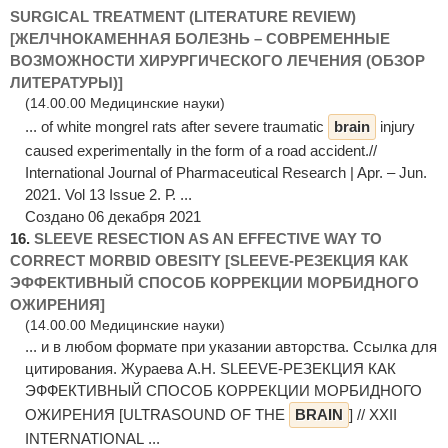
SURGICAL TREATMENT (LITERATURE REVIEW)
[ЖЕЛЧНОКАМЕННАЯ БОЛЕЗНЬ – СОВРЕМЕННЫЕ
ВОЗМОЖНОСТИ ХИРУРГИЧЕСКОГО ЛЕЧЕНИЯ (ОБЗОР
ЛИТЕРАТУРЫ)]
(14.00.00 Медицинские науки)
... of white mongrel rats after severe traumatic
brain
injury
caused experimentally in the form of a road accident.//
International Journal of Pharmaceutical Research | Apr. – Jun.
2021. Vol 13 Issue 2. Р. ...
Создано 06 декабря 2021
16.
SLEEVE RESECTION AS AN EFFECTIVE WAY TO
CORRECT MORBID OBESITY [SLEEVE-РЕЗЕКЦИЯ КАК
ЭФФЕКТИВНЫЙ СПОСОБ КОРРЕКЦИИ МОРБИДНОГО
ОЖИРЕНИЯ]
(14.00.00 Медицинские науки)
... и в любом формате при указании авторства. Ссылка для
цитирования. Жураева А.Н. SLEEVE-РЕЗЕКЦИЯ КАК
ЭФФЕКТИВНЫЙ СПОСОБ КОРРЕКЦИИ МОРБИДНОГО
ОЖИРЕНИЯ [ULTRASOUND OF THE
BRAIN
] // XXII
INTERNATIONAL ...