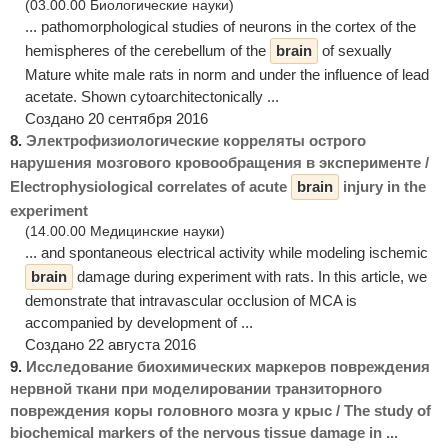
(03.00.00 Биологические науки)
... pathomorphological studies of neurons in the cortex of the
hemispheres of the cerebellum of the
brain
of sexually
Mature white male rats in norm and under the influence of lead
acetate. Shown cytoarchitectonically ...
Создано 20 сентября 2016
8.
Электрофизиологические корреляты острого
нарушения мозгового кровообращения в эксперименте /
Electrophysiological correlates of acute
brain
injury in the
experiment
(14.00.00 Медицинские науки)
... and spontaneous electrical activity while modeling ischemic
brain
damage during experiment with rats. In this article, we
demonstrate that intravascular occlusion of MCA is
accompanied by development of ...
Создано 22 августа 2016
9.
Исследование биохимических маркеров повреждения
нервной ткани при моделировании транзиторного
повреждения коры головного мозга у крыс / The study of
biochemical markers of the nervous tissue damage in ...