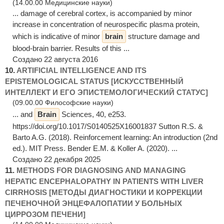
(14.00.00 Медицинские науки)
... damage of cerebral cortex, is accompanied by minor
increase in concentration of neurospecific plasma protein,
which is indicative of minor
brain
structure damage and
blood-brain barrier. Results of this ...
Создано 22 августа 2016
10.
ARTIFICIAL INTELLIGENCE AND ITS
EPISTEMOLOGICAL STATUS [ИСКУССТВЕННЫЙ
ИНТЕЛЛЕКТ И ЕГО ЭПИСТЕМОЛОГИЧЕСКИЙ СТАТУС]
(09.00.00 Философские науки)
... and
Brain
Sciences, 40, e253.
https://doi.org/10.1017/S0140525X16001837 Sutton R.S. &
Barto A.G. (2018). Reinforcement learning: An introduction (2nd
ed.). MIT Press. Bender E.M. & Koller A. (2020). ...
Создано 22 декабря 2025
11.
METHODS FOR DIAGNOSING AND MANAGING
HEPATIC ENCEPHALOPATHY IN PATIENTS WITH LIVER
CIRRHOSIS [МЕТОДЫ ДИАГНОСТИКИ И КОРРЕКЦИИ
ПЕЧЕНОЧНОЙ ЭНЦЕФАЛОПАТИИ У БОЛЬНЫХ
ЦИРРОЗОМ ПЕЧЕНИ]