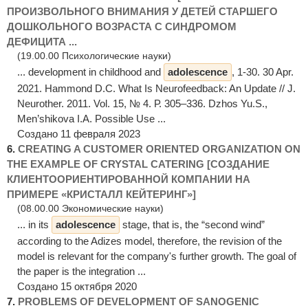
ПРОИЗВОЛЬНОГО ВНИМАНИЯ У ДЕТЕЙ СТАРШЕГО
ДОШКОЛЬНОГО ВОЗРАСТА С СИНДРОМОМ
ДЕФИЦИТА ...
(19.00.00 Психологические науки)
... development in childhood and
adolescence
, 1-30. 30 Apr.
2021. Hammond D.C. What Is Neurofeedback: An Update // J.
Neurother. 2011. Vol. 15, № 4. Р. 305–336. Dzhos Yu.S.,
Men’shikova I.A. Possible Use ...
Создано 11 февраля 2023
6.
CREATING A CUSTOMER ORIENTED ORGANIZATION ON
THE EXAMPLE OF CRYSTAL CATERING [СОЗДАНИЕ
КЛИЕНТООРИЕНТИРОВАННОЙ КОМПАНИИ НА
ПРИМЕРЕ «КРИСТАЛЛ КЕЙТЕРИНГ»]
(08.00.00 Экономические науки)
... in its
adolescence
stage, that is, the “second wind”
according to the Adizes model, therefore, the revision of the
model is relevant for the company's further growth. The goal of
the paper is the integration ...
Создано 15 октября 2020
7.
PROBLEMS OF DEVELOPMENT OF SANOGENIC