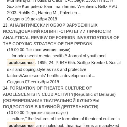
Montemayor. Thousand Oaks, CA.: Sage, 1990. Hinsc, R.
Soziale Kompetenz kann man lernen. Weinheim: Beltz PVU,
2003. Rohlfs C., Harring M., Palentien ...
Создано 19 декабря 2018
13.
АНАЛИТИЧЕСКИЙ ОБЗОР ЗАРУБЕЖНЫХ
ИССЛЕДОВАНИЙ КОПИНГ-СТРАТЕГИИ ЛИЧНОСТИ
ANALYTICAL REVIEW OF FOREIGN INVESTIGATIONS OF
THE COPYING STRATEGY OF THE PERSON
(19.00.00 Психологические науки)
... for adolescent mental health // Journal of youth and
adolescence
. 1995. 24. Р. 649-655. Seiffge-Krenke I. Social
skill and coping style as risk and protective
factors//Adolescents' health: a developmental ...
Создано 07 сентября 2018
14.
FORMATION OF THEATER CULTURE OF
ADOLESCENTS IN CLUB ACTIVITY(Republic of Belarus)
[ФОРМИРОВАНИЕ ТЕАТРАЛЬНОЙ КУЛЬТУРЫ
ПОДРОСТКОВ В КЛУБНОЙ ДЕЯТЕЛЬНОСТИ]
(13.00.00 Педагогические науки)
... culture," the features of the formation of theatrical culture in
adolescence
are singled out, theatrical forms are analyzed