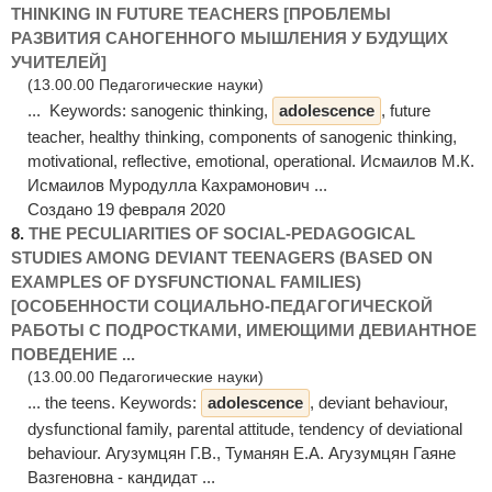
THINKING IN FUTURE TEACHERS [ПРОБЛЕМЫ
РАЗВИТИЯ САНОГЕННОГО МЫШЛЕНИЯ У БУДУЩИХ
УЧИТЕЛЕЙ]
(13.00.00 Педагогические науки)
... Keywords: sanogenic thinking,
adolescence
, future
teacher, healthy thinking, components of sanogenic thinking,
motivational, reflective, emotional, operational. Исмаилов М.К.
Исмаилов Муродулла Кахрамонович ...
Создано 19 февраля 2020
8.
THE PECULIARITIES OF SOCIAL-PEDAGOGICAL
STUDIES AMONG DEVIANT TEENAGERS (BASED ON
EXAMPLES OF DYSFUNCTIONAL FAMILIES)
[ОСОБЕННОСТИ СОЦИАЛЬНО-ПЕДАГОГИЧЕСКОЙ
РАБОТЫ С ПОДРОСТКАМИ, ИМЕЮЩИМИ ДЕВИАНТНОЕ
ПОВЕДЕНИЕ ...
(13.00.00 Педагогические науки)
... the teens. Keywords:
adolescence
, deviant behaviour,
dysfunctional family, parental attitude, tendency of deviational
behaviour. Агузумцян Г.В., Туманян E.А. Агузумцян Гаяне
Вазгеновна - кандидат ...