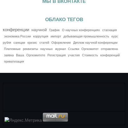
МЫ В ВКОНТАКТЕ
ОБЛАКО ТЕГОВ
конференции
научной
График
О научных конференциях
стагнация
экономика России
коррупция
импорт
добывающая промышленность
курс
рубля
санкции
кризис
статей
Оформление
Диплом научной конференции
Платежные
реквизиты
научных
журнал
Ссылки
Оргкомитет
отправлена
заявка
Ваша
Оргкомитете
Регистрация
участия
Стоимость
конференций
приватизация