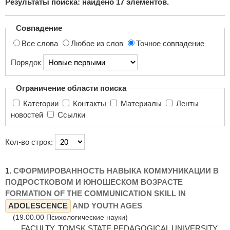
Результаты поиска: найдено
17
элементов.
поиска...
Совпадение
Все слова
Любое из слов
Точное совпадение
Порядок
Ограничение области поиска
Категории
Контакты
Материалы
Ленты
новостей
Ссылки
Кол-во строк:
1.
СФОРМИРОВАННОСТЬ НАВЫКА КОММУНИКАЦИИ В
ПОДРОСТКОВОМ И ЮНОШЕСКОМ ВОЗРАСТЕ
FORMATION OF THE COMMUNICATION SKILL IN
ADOLESCENCE
AND YOUTH AGES
(19.00.00 Психологические науки)
... FACULTY, TOMSK STATE PEDAGOGICAL UNIVERSITY,