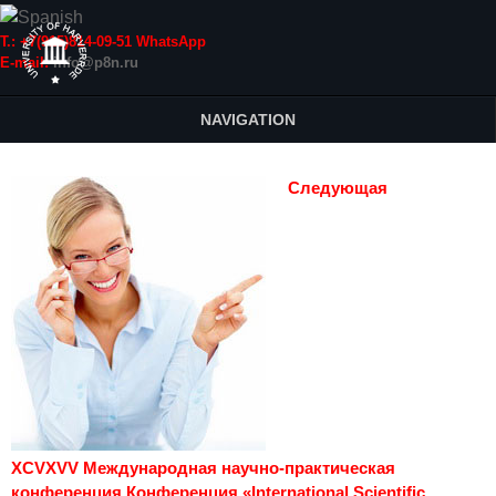
Т.: +7(915)814-09-51 WhatsApp
E-mail:
info@p8n.ru
NAVIGATION
Следующая
XCVXVV Международная научно-практическая
конференция Конференция «International Scientific