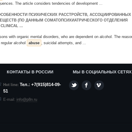
uences. The article considers tendencies of development ...
ОСОБЕННОСТИ ПСИХИЧЕСКИХ РАССТРОЙСТВ, АССОЦИИРОВАННЫХ
ЕЩЕСТВ (ПО ДАННЫМ СОМАТОПСИХИАТРИЧЕСКОГО ОТДЕЛЕНИЯ
LINICAL ...
rsons with organic mental disorders, who are dependent on alcohol. The reaso
 regular alcohol
abuse
, suicidal attempts, and ...
КОНТАКТЫ В РОССИИ
МЫ В СОЦИАЛЬНЫХ СЕТЯХ
Тел.: +7(915)814-09-
Hot line:
51
E-mail:
info@p8n.ru