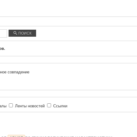
ПОИСК
ов.
ное совпадение
иалы
Ленты новостей
Ссылки