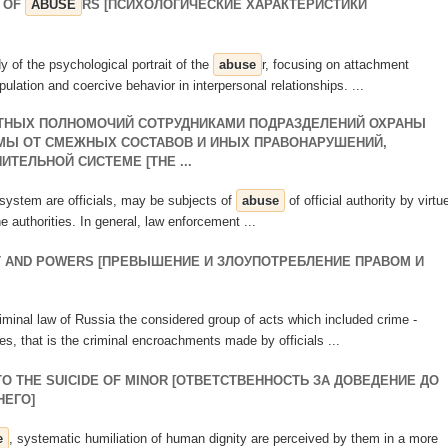
S OF
ABUSE
RS [ПСИХОЛОГИЧЕСКИЕ ХАРАКТЕРИСТИКИ
dy of the psychological portrait of the
abuse
r, focusing on attachment
ulation and coercive behavior in interpersonal relationships. ...
НЫХ ПОЛНОМОЧИЙ СОТРУДНИКАМИ ПОДРАЗДЕЛЕНИЙ ОХРАНЫ
МЫ ОТ СМЕЖНЫХ СОСТАВОВ И ИНЫХ ПРАВОНАРУШЕНИЙ,
ТЕЛЬНОЙ СИСТЕМЕ [THE ...
 system are officials, may be subjects of
abuse
of official authority by virtu
he authorities. In general, law enforcement ...
T AND POWERS [ПРЕВЫШЕНИЕ И ЗЛОУПОТРЕБЛЕНИЕ ПРАВОМ И
riminal law of Russia the considered group of acts which included crime -
s, that is the criminal encroachments made by officials ...
TO THE SUICIDE OF MINOR [ОТВЕТСТВЕННОСТЬ ЗА ДОВЕДЕНИЕ ДО
ЕГО]
e
, systematic humiliation of human dignity are perceived by them in a more