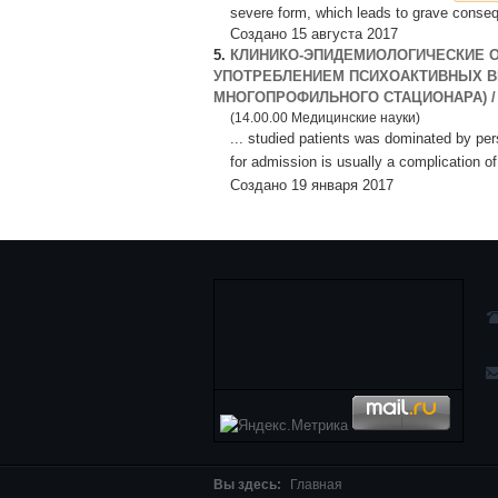
severe form, which leads to grave conseq
Создано 15 августа 2017
5.
КЛИНИКО-ЭПИДЕМИОЛОГИЧЕСКИЕ 
УПОТРЕБЛЕНИЕМ ПСИХОАКТИВНЫХ В
МНОГОПРОФИЛЬНОГО СТАЦИОНАРА) / C
(14.00.00 Медицинские науки)
... studied patients was dominated by pe
for admission is usually a complication of
Создано 19 января 2017
Вы здесь:
Главная