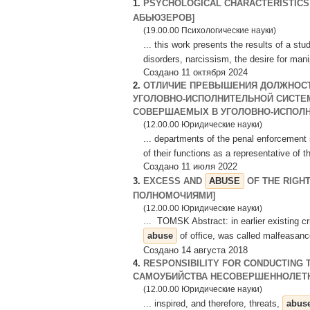
1.
PSYCHOLOGICAL CHARACTERISTIC
АБЬЮЗЕРОВ]
(19.00.00 Психологические науки)
... this work presents the results of a stu
disorders, narcissism, the desire for manip
Создано 11 октября 2024
2.
ОТЛИЧИЕ ПРЕВЫШЕНИЯ ДОЛЖНОСТ
УГОЛОВНО-ИСПОЛНИТЕЛЬНОЙ СИСТЕ
СОВЕРШАЕМЫХ В УГОЛОВНО-ИСПОЛНИ
(12.00.00 Юридические науки)
... departments of the penal enforcement
of their functions as a representative of t
Создано 11 июля 2022
3.
EXCESS AND
ABUSE
OF THE RIGH
ПОЛНОМОЧИЯМИ]
(12.00.00 Юридические науки)
... TOMSK Abstract: in earlier existing c
abuse
of office, was called malfeasance
Создано 14 августа 2018
4.
RESPONSIBILITY FOR CONDUCTING 
САМОУБИЙСТВА НЕСОВЕРШЕННОЛЕТН
(12.00.00 Юридические науки)
... inspired, and therefore, threats,
abus