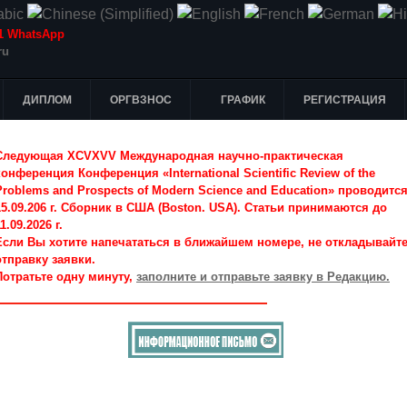
-51 WhatsApp
ru
ДИПЛОМ
ОРГВЗНОС
ГРАФИК
РЕГИСТРАЦИЯ
Следующая XCVXVV Международная научно-практическая
конференция Конференция «International Scientific Review of the
Problems and Prospects of Modern Science and Education» проводитс
15.09.206 г. Сборник в США (Boston. USA). Статьи принимаются до
1.09.2026 г.
Если Вы хотите напечататься в ближайшем номере, не откладывайт
отправку заявки.
Потратьте одну минуту,
заполните и отправьте заявку в Редакцию.