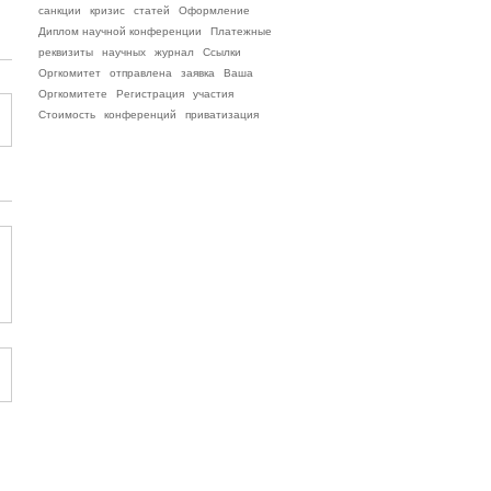
санкции
кризис
статей
Оформление
Диплом научной конференции
Платежные
реквизиты
научных
журнал
Ссылки
Оргкомитет
отправлена
заявка
Ваша
Оргкомитете
Регистрация
участия
Стоимость
конференций
приватизация