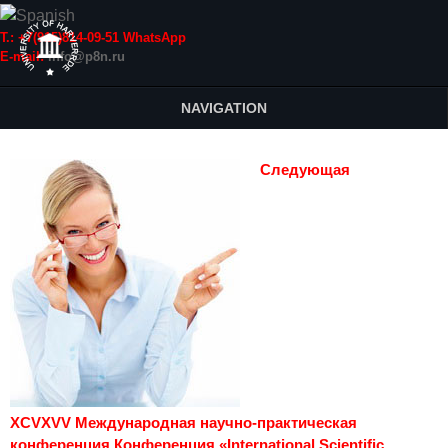
Т.: +7(915)814-09-51 WhatsApp
E-mail:
info@p8n.ru
NAVIGATION
Следующая
XCVXVV Международная научно-практическая
конференция Конференция «International Scientific