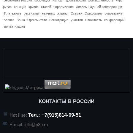
экономика России
коррупция
импорт
добывающая промышленность
курс
рубля
санкции
кризис
статей
Оформление
Диплом научной конференции
Платежные
реквизиты
научных
журнал
Ссылки
Оргкомитет
отправлена
заявка
Ваша
Оргкомитете
Регистрация
участия
Стоимость
конференций
приватизация
КОНТАКТЫ В РОССИИ
Тел.: +7(915)814-09-51
Hot line:
E-mail:
info@p8n.ru