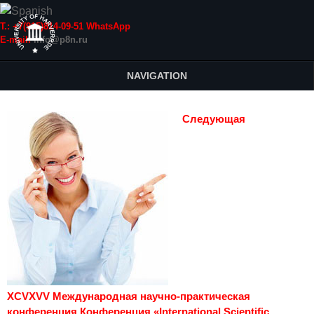
Т.: +7(915)814-09-51 WhatsApp
E-mail:
info@p8n.ru
NAVIGATION
Следующая
XCVXVV Международная научно-практическая
конференция Конференция «International Scientific