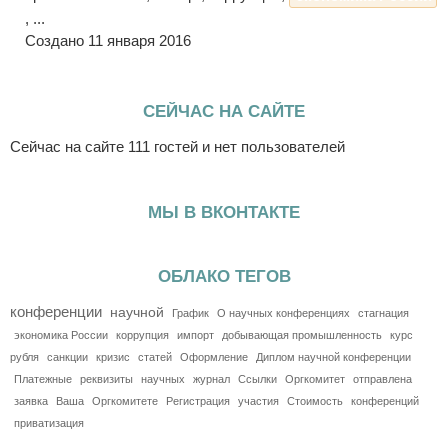
, ...
Создано 11 января 2016
СЕЙЧАС НА САЙТЕ
Сейчас на сайте 111 гостей и нет пользователей
МЫ В ВКОНТАКТЕ
ОБЛАКО ТЕГОВ
конференции
научной
График
О научных конференциях
стагнация
экономика России
коррупция
импорт
добывающая промышленность
курс
рубля
санкции
кризис
статей
Оформление
Диплом научной конференции
Платежные
реквизиты
научных
журнал
Ссылки
Оргкомитет
отправлена
заявка
Ваша
Оргкомитете
Регистрация
участия
Стоимость
конференций
приватизация