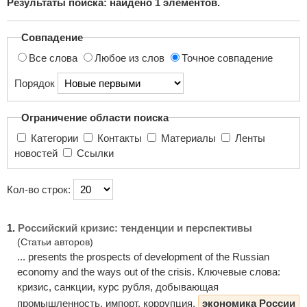
Результаты поиска: найдено
1
элементов.
поиска...
Совпадение
Все слова
Любое из слов
Точное совпадение
Порядок
Ограничение области поиска
Категории
Контакты
Материалы
Ленты
новостей
Ссылки
Кол-во строк:
1.
Российский кризис: тенденции и перспективы
(Статьи авторов)
... presents the prospects of development of the Russian
economy and the ways out of the crisis. Ключевые слова:
кризис, санкции, курс рубля, добывающая
промышленность, импорт, коррупция,
экономика России