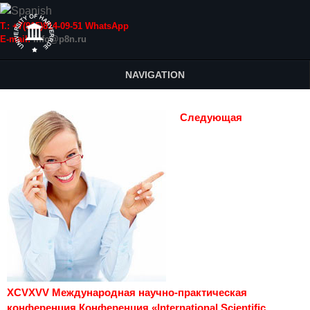
Т.: +7(915)814-09-51 WhatsApp
E-mail:
info@p8n.ru
NAVIGATION
Следующая
XCVXVV Международная научно-практическая
конференция Конференция «International Scientific