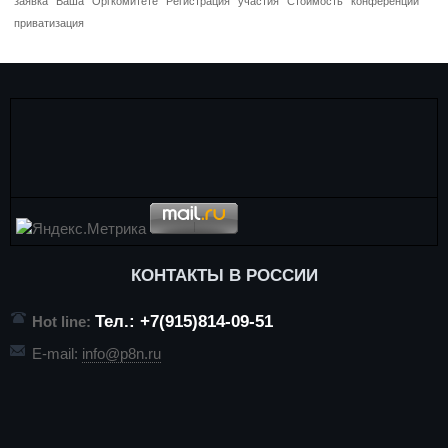
заявка
Ваша
Оргкомитете
Регистрация
участия
Стоимость
конференций
приватизация
КОНТАКТЫ В РОССИИ
Тел.: +7(915)814-09-51
Hot line:
E-mail:
info@p8n.ru