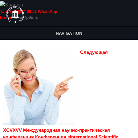
Т.: +7(915)814-09-51 WhatsApp
E-mail:
info@p8n.ru
NAVIGATION
Следующая
XCVXVV Международная научно-практическая
конференция Конференция «International Scientific