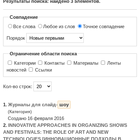
Результаты поиска: найдено
3
элементов.
поиска...
Совпадение
Все слова
Любое из слов
Точное совпадение
Порядок
Ограничение области поиска
Категории
Контакты
Материалы
Ленты
новостей
Ссылки
Кол-во строк:
1.
Журналы для слайд-
шоу
(Категория)
Создано 16 февраля 2016
2.
INNOVATIVE APPROACHES IN ORGANIZING SHOWS
AND FESTIVALS: THE ROLE OF ART AND NEW
TECHNOLOGIES [ИННОВАЦИОННЫЕ ПОДХОДЫ В