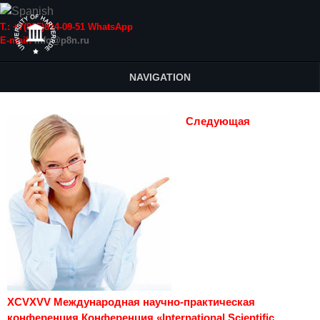
Т.: +7(915)814-09-51 WhatsApp
E-mail:
info@p8n.ru
NAVIGATION
Следующая
XCVXVV Международная научно-практическая
конференция Конференция «International Scientific