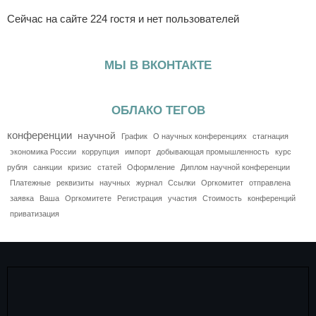
Сейчас на сайте 224 гостя и нет пользователей
МЫ В ВКОНТАКТЕ
ОБЛАКО ТЕГОВ
конференции
научной
График
О научных конференциях
стагнация
экономика России
коррупция
импорт
добывающая промышленность
курс
рубля
санкции
кризис
статей
Оформление
Диплом научной конференции
Платежные
реквизиты
научных
журнал
Ссылки
Оргкомитет
отправлена
заявка
Ваша
Оргкомитете
Регистрация
участия
Стоимость
конференций
приватизация