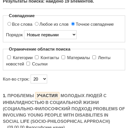
Результаты поиска: найдено
19
элементов.
поиска...
Совпадение
Все слова
Любое из слов
Точное совпадение
Порядок
Ограничение области поиска
Категории
Контакты
Материалы
Ленты
новостей
Ссылки
Кол-во строк:
1.
ПРОБЛЕМЫ
УЧАСТИЯ
МОЛОДЫХ ЛЮДЕЙ С
ИНВАЛИДНОСТЬЮ В СОЦИАЛЬНОЙ ЖИЗНИ
(СОЦИАЛЬНО-ФИЛОСОФСКИЙ ПОДХОД) PROBLEMS OF
INVOLVING YOUNG PEOPLE WITH DISABILITIES IN
SOCIAL LIFE (SOCIO-PHILOSOPHICAL APPROACH)
(09.00.00 Философские науки)