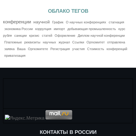
ОБЛАКО ТЕГОВ
конференции
научной
График
О научных конференциях
стагнация
экономика России
коррупция
импорт
добывающая промышленность
курс
рубля
санкции
кризис
статей
Оформление
Диплом научной конференции
Платежные
реквизиты
научных
журнал
Ссылки
Оргкомитет
отправлена
заявка
Ваша
Оргкомитете
Регистрация
участия
Стоимость
конференций
приватизация
КОНТАКТЫ В РОССИИ