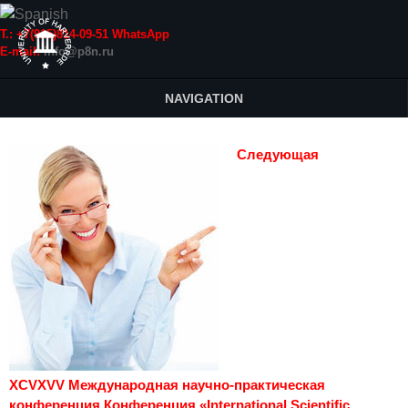
Т.: +7(915)814-09-51 WhatsApp
E-mail:
info@p8n.ru
NAVIGATION
Следующая
XCVXVV Международная научно-практическая
конференция Конференция «International Scientific