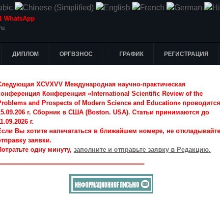
-51 WhatsApp
ru
ДИПЛОМ
ОРГВЗНОС
ГРАФИК
РЕГИСТРАЦИЯ
Следующая XCVXVV Международная научно-практическая
конференция Конференция «International Scientific Review of the
Problems and Prospects of Modern Science and Education» проводитс
15.09.206 г. Сборник в США (Boston. USA). Статьи принимаются до
1.09.2026 г.
Если Вы хотите напечататься в ближайшем номере, не откладывайт
отправку заявки.
Потратьте одну минуту,
заполните и отправьте заявку в Редакцию.