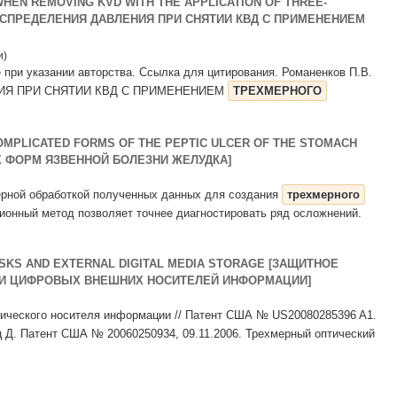
WHEN REMOVING KVD WITH THE APPLICATION OF THREE-
АСПРЕДЕЛЕНИЯ ДАВЛЕНИЯ ПРИ СНЯТИИ КВД С ПРИМЕНЕНИЕМ
и)
 при указании авторства. Ссылка для цитирования. Романенков П.В.
ИЯ ПРИ СНЯТИИ КВД С ПРИМЕНЕНИЕМ
ТРЕХМЕРНОГО
OMPLICATED FORMS OF THE PEPTIC ULCER OF THE STOMACH
 ФОРМ ЯЗВЕННОЙ БОЛЕЗНИ ЖЕЛУДКА]
ерной обработкой полученных данных для создания
трехмерного
ионный метод позволяет точнее диагностировать ряд осложнений.
ISKS AND EXTERNAL DIGITAL MEDIA STORAGE [ЗАЩИТНОЕ
 И ЦИФРОВЫХ ВНЕШНИХ НОСИТЕЛЕЙ ИНФОРМАЦИИ]
ического носителя информации // Патент США № US20080285396 A1.
ц Д. Патент США № 20060250934, 09.11.2006. Трехмерный оптический