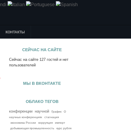
КОНТАКТЫ
СЕЙЧАС НА САЙТЕ
Сейчас на сайте 127 гостей и нет
я
пользователей
е
МЫ В ВКОНТАКТЕ
ОБЛАКО ТЕГОВ
конференции
научной
График
О
научных конференциях
стагнация
экономика России
коррупция
импорт
добывающая промышленность
курс рубля