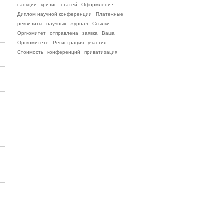
санкции
кризис
статей
Оформление
Диплом научной конференции
Платежные
реквизиты
научных
журнал
Ссылки
Оргкомитет
отправлена
заявка
Ваша
Оргкомитете
Регистрация
участия
Стоимость
конференций
приватизация