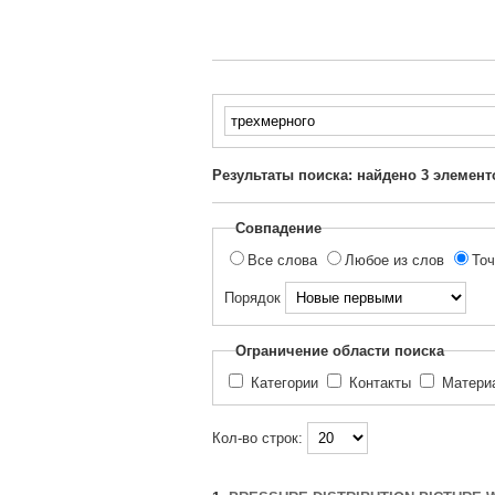
Введите
текст
для
Результаты поиска: найдено
3
элемент
поиска...
Совпадение
Все слова
Любое из слов
Точ
Порядок
Ограничение области поиска
Категории
Контакты
Матер
Кол-во строк: