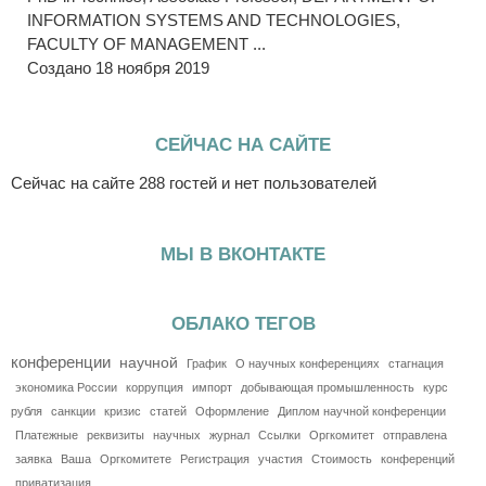
INFORMATION SYSTEMS AND TECHNOLOGIES,
FACULTY OF MANAGEMENT ...
Создано 18 ноября 2019
СЕЙЧАС НА САЙТЕ
Сейчас на сайте 288 гостей и нет пользователей
МЫ В ВКОНТАКТЕ
ОБЛАКО ТЕГОВ
конференции
научной
График
О научных конференциях
стагнация
экономика России
коррупция
импорт
добывающая промышленность
курс
рубля
санкции
кризис
статей
Оформление
Диплом научной конференции
Платежные
реквизиты
научных
журнал
Ссылки
Оргкомитет
отправлена
заявка
Ваша
Оргкомитете
Регистрация
участия
Стоимость
конференций
приватизация