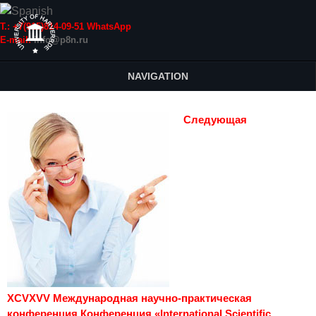
Т.: +7(915)814-09-51 WhatsApp
E-mail:
info@p8n.ru
NAVIGATION
Следующая
XCVXVV Международная научно-практическая
конференция Конференция «International Scientific