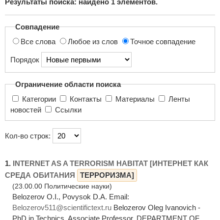
Результаты поиска: найдено
1
элементов.
поиска...
Совпадение
Все слова
Любое из слов
Точное совпадение
Порядок
Ограничение области поиска
Категории
Контакты
Материалы
Ленты
новостей
Ссылки
Кол-во строк:
1.
INTERNET AS A TERRORISM HABITAT [ИНТЕРНЕТ КАК
СРЕДА ОБИТАНИЯ
ТЕРРОРИЗМА]
(23.00.00 Политические науки)
Belozerov O.I., Povysok D.A. Email:
Belozerov511@scientifictext.ru
Belozerov Oleg Ivanovich -
PhD in Technics, Associate Professor, DEPARTMENT OF