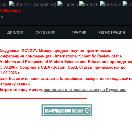
-51 WhatsApp
ru
ДИПЛОМ
ОРГВЗНОС
ГРАФИК
РЕГИСТРАЦИЯ
Следующая XCVXVV Международная научно-практическая
конференция Конференция «International Scientific Review of the
Problems and Prospects of Modern Science and Education» проводитс
15.09.206 г. Сборник в США (Boston. USA). Статьи принимаются до
1.09.2026 г.
Если Вы хотите напечататься в ближайшем номере, не откладывайт
отправку заявки.
Потратьте одну минуту,
заполните и отправьте заявку в Редакцию.