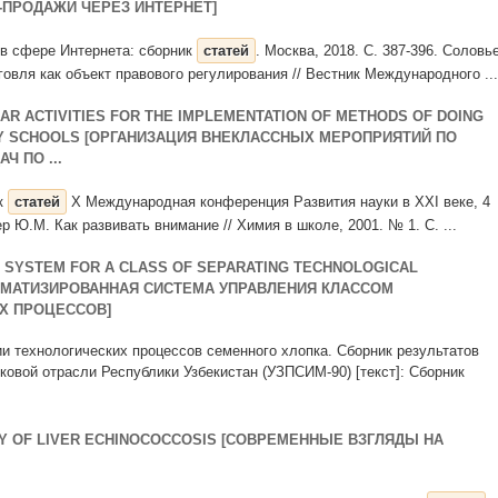
ПРОДАЖИ ЧЕРЕЗ ИНТЕРНЕТ]
о в сфере Интернета: сборник
статей
. Москва, 2018. С. 387-396. Соловь
говля как объект правового регулирования // Вестник Международного ...
AR ACTIVITIES FOR THE IMPLEMENTATION OF METHODS OF DOING
RY SCHOOLS [ОРГАНИЗАЦИЯ ВНЕКЛАССНЫХ МЕРОПРИЯТИЙ ПО
 ПО ...
ик
статей
Х Международная конференция Развития науки в XXI веке, 4
р Ю.М. Как развивать внимание // Химия в школе, 2001. № 1. С. ...
 SYSTEM FOR A CLASS OF SEPARATING TECHNOLOGICAL
ОМАТИЗИРОВАННАЯ СИСТЕМА УПРАВЛЕНИЯ КЛАССОМ
Х ПРОЦЕССОВ]
ии технологических процессов семенного хлопка. Сборник результатов
ковой отрасли Республики Узбекистан (УЗПСИМ-90) [текст]: Сборник
Y OF LIVER ECHINOCOCCOSIS [СОВРЕМЕННЫЕ ВЗГЛЯДЫ НА