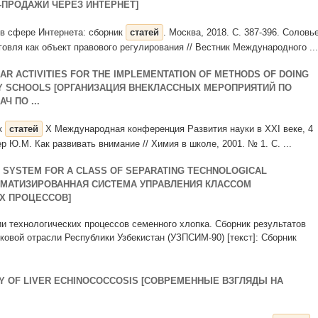
ПРОДАЖИ ЧЕРЕЗ ИНТЕРНЕТ]
о в сфере Интернета: сборник
статей
. Москва, 2018. С. 387-396. Соловь
говля как объект правового регулирования // Вестник Международного ...
AR ACTIVITIES FOR THE IMPLEMENTATION OF METHODS OF DOING
RY SCHOOLS [ОРГАНИЗАЦИЯ ВНЕКЛАССНЫХ МЕРОПРИЯТИЙ ПО
 ПО ...
ик
статей
Х Международная конференция Развития науки в XXI веке, 4
р Ю.М. Как развивать внимание // Химия в школе, 2001. № 1. С. ...
 SYSTEM FOR A CLASS OF SEPARATING TECHNOLOGICAL
ОМАТИЗИРОВАННАЯ СИСТЕМА УПРАВЛЕНИЯ КЛАССОМ
Х ПРОЦЕССОВ]
ии технологических процессов семенного хлопка. Сборник результатов
ковой отрасли Республики Узбекистан (УЗПСИМ-90) [текст]: Сборник
Y OF LIVER ECHINOCOCCOSIS [СОВРЕМЕННЫЕ ВЗГЛЯДЫ НА