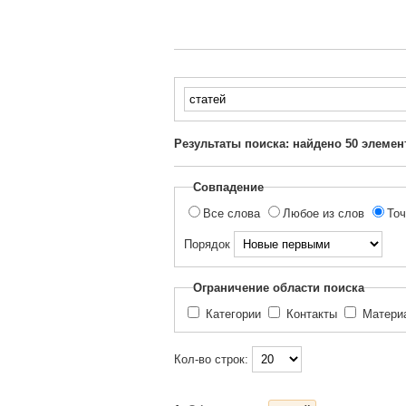
Введите
текст
для
Результаты поиска: найдено
50
элемен
поиска...
Совпадение
Все слова
Любое из слов
Точ
Порядок
Ограничение области поиска
Категории
Контакты
Матер
Кол-во строк: