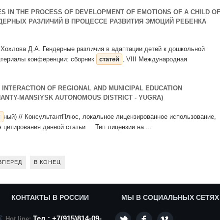
S IN THE PROCESS OF DEVELOPMENT OF EMOTIONS OF A CHILD O
ДЕРНЫХ РАЗЛИЧИЙ В ПРОЦЕССЕ РАЗВИТИЯ ЭМОЦИЙ РЕБЕНКА
., Хохлова Д.А. Гендерные различия в адаптации детей к дошкольной
Материалы конференции: сборник
статей
, VIII Международная
 INTERACTION OF REGIONAL AND MUNICIPAL EDUCATION
HANTY-MANSIYSK AUTONOMOUS DISTRICT - YUGRA)
й
ный) // КонсультантПлюс, локальное лицензированное использование,
ля цитирования данной статьи Тип лицензии на ...
ВПЕРЕД
В КОНЕЦ
КОНТАКТЫ В РОССИИ
МЫ В СОЦИАЛЬНЫХ СЕТЯХ
Тел.: +7(915)814-09-
Hot line: