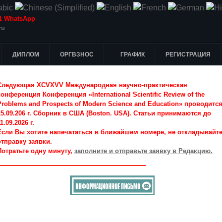
-51 WhatsApp
ru
ДИПЛОМ
ОРГВЗНОС
ГРАФИК
РЕГИСТРАЦИЯ
Следующая XCVXVV Международная научно-практическая
конференция Конференция «International Scientific Review of the
Problems and Prospects of Modern Science and Education» проводитс
15.09.206 г. Сборник в США (Boston. USA). Статьи принимаются до
1.09.2026 г.
Если Вы хотите напечататься в ближайшем номере, не откладывайт
отправку заявки.
Потратьте одну минуту,
заполните и отправьте заявку в Редакцию.