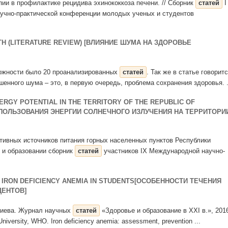
пии в профилактике рецидива эхинококкоза печени. // Сборник
статей
I
учно-практической конференции молодых ученых и студентов
LTH (LITERATURE REVIEW) [ВЛИЯНИЕ ШУМА НА ЗДОРОВЬЕ
сложности было 20 проанализированных
статей
. Так же в статье говорит
енного шума – это, в первую очередь, проблема сохранения здоровья. .
ERGY POTENTIAL IN THE TERRITORY OF THE REPUBLIC OF
СПОЛЬЗОВАНИЯ ЭНЕРГИИ СОЛНЕЧНОГО ИЗЛУЧЕНИЯ НА ТЕРРИТОРИ
тивных источников питания горных населенных пунктов Республики
 и образовании сборник
статей
участников IX Международной научно-
F IRON DEFICIENCY ANEMIA IN STUDENTS[ОСОБЕННОСТИ ТЕЧЕНИЯ
ДЕНТОВ]
Галиева. Журнал научных
статей
«Здоровье и образование в XXI в.», 201
University, WHO. Iron deficiency anemia: assessment, prevention ...