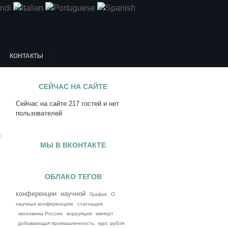
КОНТАКТЫ
СЕЙЧАС НА САЙТЕ
Сейчас на сайте 217 гостей и нет
я
пользователей
е
МЫ В ВКОНТАКТЕ
ОБЛАКО ТЕГОВ
конференции
научной
График
О
научных конференциях
стагнация
экономика России
коррупция
импорт
добывающая промышленность
курс рубля