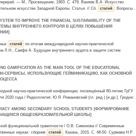
и перераб. — М., Просвещение, 1983. С. 479. Ваняев В.А. Искусство
тельном искусстве Западной Европы. Статья. // Сб.
статей
: Вопросы ..
YSTEM TO IMPROVE THE FINANCIAL SUSTAINABILITY OF THE
СТЕМЫ ВНУТРЕННЕГО КОНТРОЛЯ В ЦЕЛЯХ ПОВЫШЕНИЯ
НИИ]
чных
статей
по итогам международной научно-практической
ина Л.Н., Саифи А. Будущее внутреннего аудита в защите систем
NG GAMIFICATION AS THE MAIN TOOL OF THE EDUCATIONAL
ЙН-СЕРВИСЫ, ИСПОЛЬЗУЮЩИЕ ГЕЙМИФИКАЦИЮ, КАК ОСНОВНОЙ
РОЦЕССА
дной научно-практической конференции, посвящённый 80-летию ГрГУ
 2020 года / Редколлегия: Ю.Я. Романовский (гл. ред.) [и др.]. Гродно: .
TERACY AMONG SECONDARY SCHOOL STUDENTS [ФОРМИРОВАНИЕ
УЧАЩИХСЯ ОБЩЕОБРАЗОВАТЕЛЬНОЙ ШКОЛЫ]
ской функциональной грамотности / О.В. Симонова // Современные
твенных науках: сборник
статей
. Казань, 2015. С. 48-50. Сурмава Н.Р.