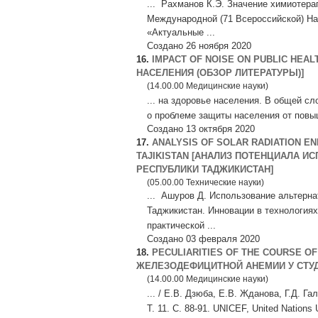
... Рахманов К.Э. Значение химиотера
Международной (71 Всероссийской) На
«Актуальные ...
Создано 26 ноября 2020
16.
IMPACT OF NOISE ON PUBLIC HEA
НАСЕЛЕНИЯ (ОБЗОР ЛИТЕРАТУРЫ)]
(14.00.00 Медицинские науки)
... на здоровье населения. В общей 
о проблеме защиты населения от повыш
Создано 13 октября 2020
17.
ANALYSIS OF SOLAR RADIATION EN
TAJIKISTAN [АНАЛИЗ ПОТЕНЦИАЛА И
РЕСПУБЛИКИ ТАДЖИКИСТАН]
(05.00.00 Технические науки)
... Ашуров Д. Использование альтерна
Таджикистан. Инновации в технологиях
практической ...
Создано 03 февраля 2020
18.
PECULIARITIES OF THE COURSE O
ЖЕЛЕЗОДЕФИЦИТНОЙ АНЕМИИ У СТУ
(14.00.00 Медицинские науки)
... / Е.В. Дзюба, Е.В. Жданова, Г.Д. 
Т. 11. С. 88-91. UNICEF, United Nations 