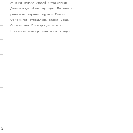
санкции
кризис
статей
Оформление
Диплом научной конференции
Платежные
реквизиты
научных
журнал
Ссылки
Оргкомитет
отправлена
заявка
Ваша
Оргкомитете
Регистрация
участия
Стоимость
конференций
приватизация
 3