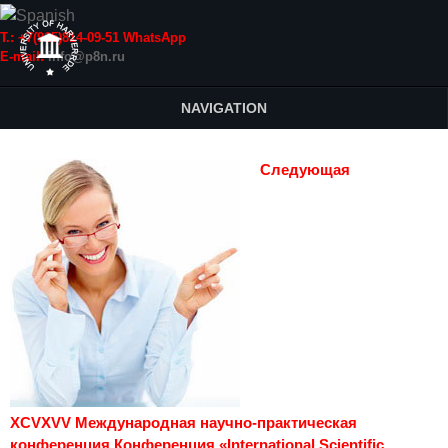
Т.: +7(915)814-09-51 WhatsApp
E-mail:
info@p8n.ru
NAVIGATION
Следующая
XCVXVV Международная научно-практическая
конференция Конференция «International Scientific