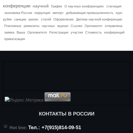
конференции
научной
График
О научных конференциях
стагнация
экономика России
коррупция
импорт
добывающая промышленность
курс
рубля
санкции
кризис
статей
Оформление
Диплом научной конференции
Платежные
реквизиты
научных
журнал
Ссылки
Оргкомитет
отправлена
заявка
Ваша
Оргкомитете
Регистрация
участия
Стоимость
конференций
приватизация
КОНТАКТЫ В РОССИИ
Тел.: +7(915)814-09-51
Hot line: