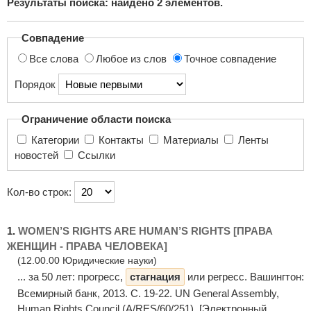
Результаты поиска: найдено
2
элементов.
поиска...
Совпадение
Все слова
Любое из слов
Точное совпадение
Порядок
Ограничение области поиска
Категории
Контакты
Материалы
Ленты
новостей
Ссылки
Кол-во строк:
1.
WOMEN’S RIGHTS ARE HUMAN’S RIGHTS [ПРАВА
ЖЕНЩИН - ПРАВА ЧЕЛОВЕКА]
(12.00.00 Юридические науки)
... за 50 лет: прогресс,
стагнация
или регресс. Вашингтон:
Всемирный банк, 2013. С. 19-22. UN General Assembly,
Human Rights Council (A/RES/60/251). [Электронный