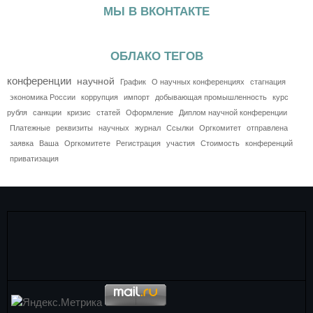
МЫ В ВКОНТАКТЕ
ОБЛАКО ТЕГОВ
конференции
научной
График
О научных конференциях
стагнация
экономика России
коррупция
импорт
добывающая промышленность
курс
рубля
санкции
кризис
статей
Оформление
Диплом научной конференции
Платежные
реквизиты
научных
журнал
Ссылки
Оргкомитет
отправлена
заявка
Ваша
Оргкомитете
Регистрация
участия
Стоимость
конференций
приватизация