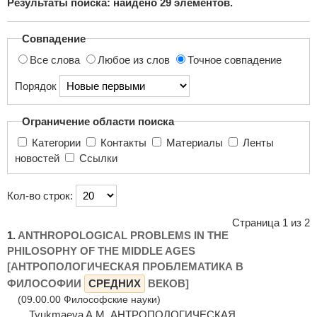
Результаты поиска: найдено
29
элементов.
поиска...
Совпадение
Все слова
Любое из слов
Точное совпадение
Порядок
Ограничение области поиска
Категории
Контакты
Материалы
Ленты
новостей
Ссылки
Кол-во строк:
Страница 1 из 2
1.
ANTHROPOLOGICAL PROBLEMS IN THE
PHILOSOPHY OF THE MIDDLE AGES
[АНТРОПОЛОГИЧЕСКАЯ ПРОБЛЕМАТИКА В
ФИЛОСОФИИ
СРЕДНИХ
ВЕКОВ]
(09.00.00 Философские науки)
... Tyukmaeva A.M. АНТРОПОЛОГИЧЕСКАЯ