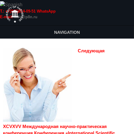
Т.: +7(915)814-09-51 WhatsApp
E-mail:
info@p8n.ru
NAVIGATION
Следующая
XCVXVV Международная научно-практическая
конференция Конференция «International Scientific