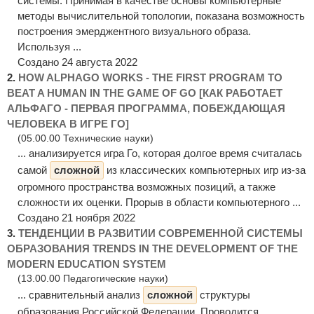
системы. Принимая в качестве основы компьютерные
методы вычислительной топологии, показана возможность
построения эмерджентного визуального образа.
Используя ...
Создано 24 августа 2022
2.
HOW ALPHAGO WORKS - THE FIRST PROGRAM TO
BEAT A HUMAN IN THE GAME OF GO [КАК РАБОТАЕТ
АЛЬФАГО - ПЕРВАЯ ПРОГРАММА, ПОБЕЖДАЮЩАЯ
ЧЕЛОВЕКА В ИГРЕ ГО]
(05.00.00 Технические науки)
... анализируется игра Го, которая долгое время считалась
самой
сложной
из классических компьютерных игр из-за
огромного пространства возможных позиций, а также
сложности их оценки. Прорыв в области компьютерного ...
Создано 21 ноября 2022
3.
ТЕНДЕНЦИИ В РАЗВИТИИ СОВРЕМЕННОЙ СИСТЕМЫ
ОБРАЗОВАНИЯ TRENDS IN THE DEVELOPMENT OF THE
MODERN EDUCATION SYSTEM
(13.00.00 Педагогические науки)
... сравнительный анализ
сложной
структуры
образования Российской Федерации. Проводится