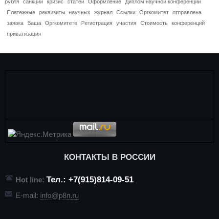
рубля
санкции
кризис
статей
Оформление
Диплом научной конференции
Платежные
реквизиты
научных
журнал
Ссылки
Оргкомитет
отправлена
заявка
Ваша
Оргкомитете
Регистрация
участия
Стоимость
конференций
приватизация
КОНТАКТЫ В РОССИИ
Тел.: +7(915)814-09-51
Hot line:
E-mail:
info@p8n.ru