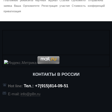
Платежные
реквизиты
научных
журнал
Ссылки
Оргкомитет
отправлена
заявка
Ваша
Оргкомитете
Регистрация
участия
Стоимость
конференций
приватизация
КОНТАКТЫ В РОССИИ
Тел.: +7(915)814-09-51
Hot line:
E-mail:
info@p8n.ru