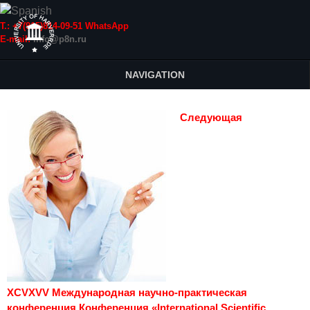
Т.: +7(915)814-09-51 WhatsApp
E-mail:
info@p8n.ru
NAVIGATION
Следующая
XCVXVV Международная научно-практическая
конференция Конференция «International Scientific