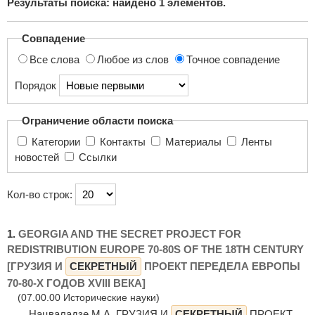
Результаты поиска: найдено
1
элементов.
поиска...
Совпадение
Все слова
Любое из слов
Точное совпадение
Порядок
Ограничение области поиска
Категории
Контакты
Материалы
Ленты
новостей
Ссылки
Кол-во строк:
1.
GEORGIA AND THE SECRET PROJECT FOR
REDISTRIBUTION EUROPE 70-80S OF THE 18TH CENTURY
[ГРУЗИЯ И
СЕКРЕТНЫЙ
ПРОЕКТ ПЕРЕДЕЛА ЕВРОПЫ
70-80-Х ГОДОВ XVIII ВЕКА]
(07.00.00 Исторические науки)
... Нацваладзе М.А. ГРУЗИЯ И
СЕКРЕТНЫЙ
ПРОЕКТ