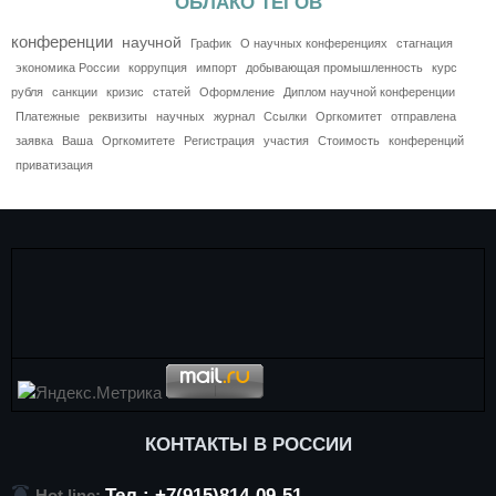
ОБЛАКО ТЕГОВ
конференции
научной
График
О научных конференциях
стагнация
экономика России
коррупция
импорт
добывающая промышленность
курс
рубля
санкции
кризис
статей
Оформление
Диплом научной конференции
Платежные
реквизиты
научных
журнал
Ссылки
Оргкомитет
отправлена
заявка
Ваша
Оргкомитете
Регистрация
участия
Стоимость
конференций
приватизация
КОНТАКТЫ В РОССИИ
Тел.: +7(915)814-09-51
Hot line: