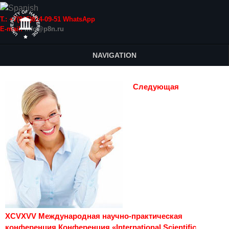
Т.: +7(915)814-09-51 WhatsApp
E-mail:
info@p8n.ru
NAVIGATION
Следующая
XCVXVV Международная научно-практическая
конференция Конференция «International Scientific