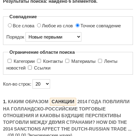
Результаты поиска: найдено
6
элементов.
поиска...
Совпадение
Все слова
Любое из слов
Точное совпадение
Порядок
Ограничение области поиска
Категории
Контакты
Материалы
Ленты
новостей
Ссылки
Кол-во строк:
1.
КАКИМ ОБРАЗОМ
САНКЦИИ
2014 ГОДА ПОВЛИЯЛИ
НА ГОЛЛАНДСКО-РОССИЙСКИЕ ТОРГОВЫЕ
ОТНОШЕНИЯ И КАКОВЫ БУДУЩИЕ ПЕРСПЕКТИВЫ
ТОРГОВЛИ МЕЖДУ ДВУМЯ СТРАНАМИ? HOW DID THE
2014 SANCTIONS AFFECT THE DUTCH-RUSSIAN TRADE ...
(08.00.00 Экономические науки)