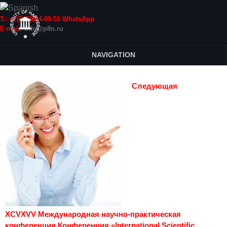
Т.: +7(915)814-09-51 WhatsApp
E-mail:
info@p8n.ru
NAVIGATION
Следующая
XCVXVV Международная научно-практическая
конференция Конференция «International Scientific