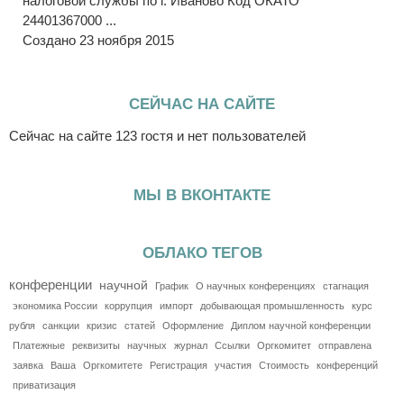
налоговой службы по г. Иваново Код ОКАТО
24401367000 ...
Создано 23 ноября 2015
СЕЙЧАС НА САЙТЕ
Сейчас на сайте 123 гостя и нет пользователей
МЫ В ВКОНТАКТЕ
ОБЛАКО ТЕГОВ
конференции
научной
График
О научных конференциях
стагнация
экономика России
коррупция
импорт
добывающая промышленность
курс
рубля
санкции
кризис
статей
Оформление
Диплом научной конференции
Платежные
реквизиты
научных
журнал
Ссылки
Оргкомитет
отправлена
заявка
Ваша
Оргкомитете
Регистрация
участия
Стоимость
конференций
приватизация