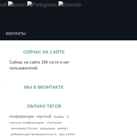
КОНТАКТЫ
СЕЙЧАС НА САЙТЕ
Сейчас на сайте 184 гостя и нет
я
пользователей
е
МЫ В ВКОНТАКТЕ
ОБЛАКО ТЕГОВ
конференции
научной
График
О
научных конференциях
стагнация
экономика России
коррупция
импорт
добывающая промышленность
курс рубля