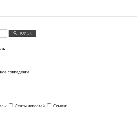
ПОИСК
ов.
ное совпадение
иалы
Ленты новостей
Ссылки