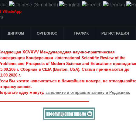
-51 WhatsApp
ru
ДИПЛОМ
ОРГВЗНОС
ГРАФИК
РЕГИСТРАЦИЯ
Следующая XCVXVV Международная научно-практическая
конференция Конференция «International Scientific Review of the
Problems and Prospects of Modern Science and Education» проводитс
15.09.206 г. Сборник в США (Boston. USA). Статьи принимаются до
1.09.2026 г.
Если Вы хотите напечататься в ближайшем номере, не откладывайт
отправку заявки.
Потратьте одну минуту,
заполните и отправьте заявку в Редакцию.