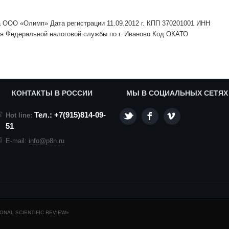
 ООО «Олимп» Дата регистрации 11.09.2012 г. КПП 370201001 ИНН
ия Федеральной налоговой службы по г. Иваново Код ОКАТО
КОНТАКТЫ В РОССИИ
МЫ В СОЦИАЛЬНЫХ СЕТЯХ
Тел.: +7(915)814-09-
Hot line:
51
E-mail:
info@p8n.ru
NAL SCIENTIFIC REVIEW»