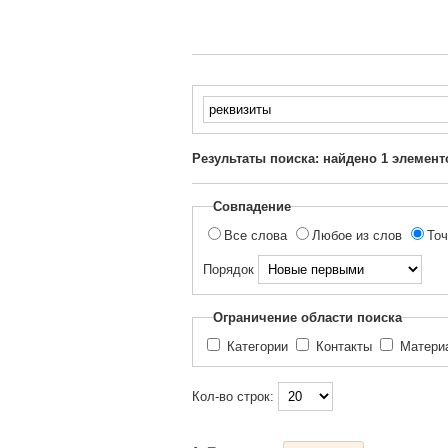
Введите
текст
для
Результаты поиска: найдено
1
элемент
поиска...
Совпадение
Все слова
Любое из слов
Точ
Порядок
Ограничение области поиска
Категории
Контакты
Матер
Кол-во строк: