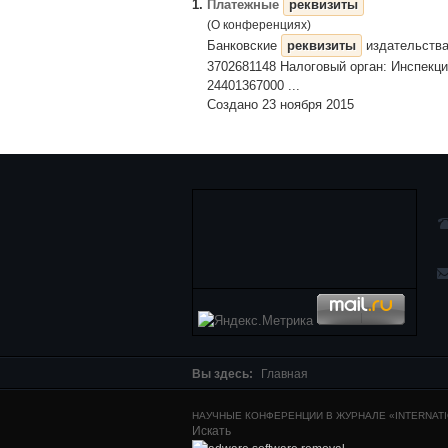
1.
Платежные
реквизиты
(О конференциях)
Банковские
реквизиты
издательства
3702681148 Налоговый орган: Инспекц
24401367000 ...
Создано 23 ноября 2015
Вы здесь:
Главная
НАУЧНЫЕ КОНФЕРЕНЦИИ В ЖУРНАЛЕ «INTERNATIO
Искать