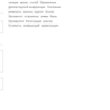
санкции
кризис
статей
Оформление
Диплом научной конференции
Платежные
реквизиты
научных
журнал
Ссылки
Оргкомитет
отправлена
заявка
Ваша
Оргкомитете
Регистрация
участия
Стоимость
конференций
приватизация