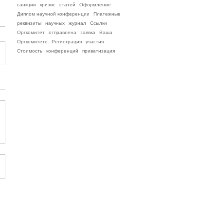
санкции
кризис
статей
Оформление
Диплом научной конференции
Платежные
реквизиты
научных
журнал
Ссылки
Оргкомитет
отправлена
заявка
Ваша
Оргкомитете
Регистрация
участия
Стоимость
конференций
приватизация