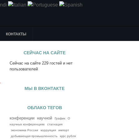
КОНТАКТЫ
СЕЙЧАС НА САЙТЕ
Сейчас на сайте 229 гостей и нет
я
пользователей
е
МЫ В ВКОНТАКТЕ
ОБЛАКО ТЕГОВ
конференции
научной
График
О
научных конференциях
стагнация
экономика России
коррупция
импорт
добывающая промышленность
курс рубля