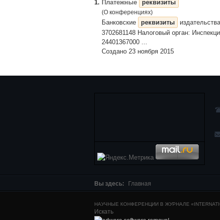
1.
Платежные
реквизиты
(О конференциях)
Банковские
реквизиты
издательства
3702681148 Налоговый орган: Инспекц
24401367000 ...
Создано 23 ноября 2015
Вы здесь:
Главная
НАУЧНЫЕ КОНФЕРЕНЦИИ В ЖУРНАЛЕ «INTERNATIO
Искать