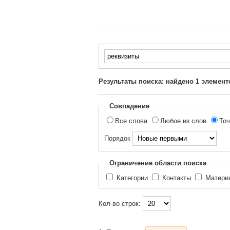
Введите
текст
для
Результаты поиска: найдено
1
элемент
поиска...
Совпадение
Все слова
Любое из слов
Точ
Порядок
Ограничение области поиска
Категории
Контакты
Матер
Кол-во строк: