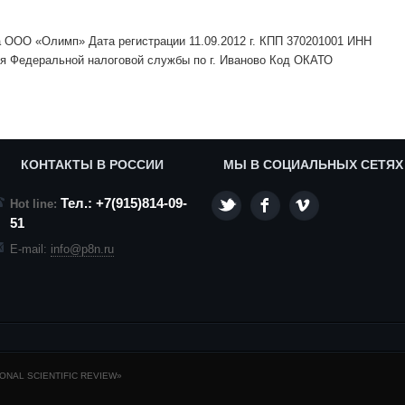
 ООО «Олимп» Дата регистрации 11.09.2012 г. КПП 370201001 ИНН
ия Федеральной налоговой службы по г. Иваново Код ОКАТО
КОНТАКТЫ В РОССИИ
МЫ В СОЦИАЛЬНЫХ СЕТЯХ
Тел.: +7(915)814-09-
Hot line:
51
E-mail:
info@p8n.ru
NAL SCIENTIFIC REVIEW»