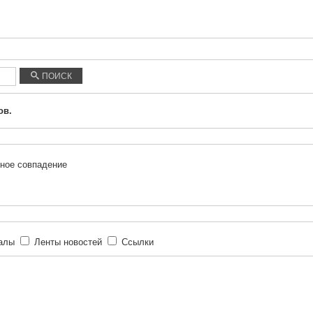
ПОИСК
ов.
ное совпадение
иалы
Ленты новостей
Ссылки