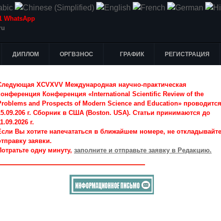
-51 WhatsApp
ru
ДИПЛОМ
ОРГВЗНОС
ГРАФИК
РЕГИСТРАЦИЯ
Следующая XCVXVV Международная научно-практическая
конференция Конференция «International Scientific Review of the
Problems and Prospects of Modern Science and Education» проводитс
15.09.206 г. Сборник в США (Boston. USA). Статьи принимаются до
1.09.2026 г.
Если Вы хотите напечататься в ближайшем номере, не откладывайт
отправку заявки.
Потратьте одну минуту,
заполните и отправьте заявку в Редакцию.