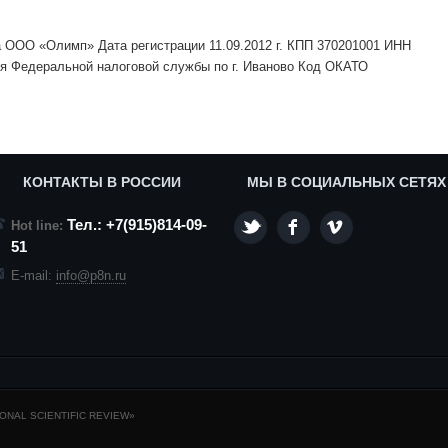
 ООО «Олимп» Дата регистрации 11.09.2012 г. КПП 370201001 ИНН
ия Федеральной налоговой службы по г. Иваново Код ОКАТО
КОНТАКТЫ В РОССИИ
МЫ В СОЦИАЛЬНЫХ СЕТЯХ
Тел.: +7(915)814-09-
Hot line:
51
E-mail:
info@p8n.ru
NAL SCIENTIFIC REVIEW»