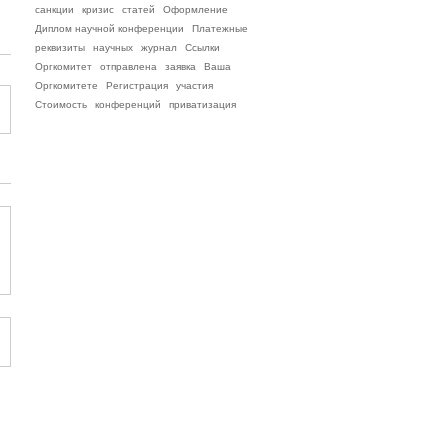
санкции
кризис
статей
Оформление
Диплом научной конференции
Платежные
реквизиты
научных
журнал
Ссылки
Оргкомитет
отправлена
заявка
Ваша
Оргкомитете
Регистрация
участия
Стоимость
конференций
приватизация