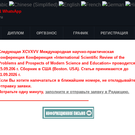
-51 WhatsApp
ru
ДИПЛОМ
ОРГВЗНОС
ГРАФИК
РЕГИСТРАЦИЯ
Следующая XCVXVV Международная научно-практическая
конференция Конференция «International Scientific Review of the
Problems and Prospects of Modern Science and Education» проводитс
15.09.206 г. Сборник в США (Boston. USA). Статьи принимаются до
1.09.2026 г.
Если Вы хотите напечататься в ближайшем номере, не откладывайт
отправку заявки.
Потратьте одну минуту,
заполните и отправьте заявку в Редакцию.