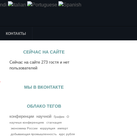
КОНТАКТЫ
СЕЙЧАС НА САЙТЕ
Сейчас на сайте 273 гостя и нет
я
пользователей
е
МЫ В ВКОНТАКТЕ
ОБЛАКО ТЕГОВ
конференции
научной
График
О
научных конференциях
стагнация
экономика России
коррупция
импорт
добывающая промышленность
курс рубля