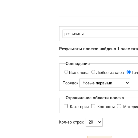
Введите
текст
для
Результаты поиска: найдено
1
элемент
поиска...
Совпадение
Все слова
Любое из слов
Точ
Порядок
Ограничение области поиска
Категории
Контакты
Матер
Кол-во строк: