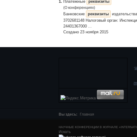
1.
Платежные
реквизиты
(О конференциях)
Банковские
реквизиты
издательства
3702681148 Налоговый орган: Инспекц
24401367000 ...
Создано 23 ноября 2015
Вы здесь:
Главная
НАУЧНЫЕ КОНФЕРЕНЦИИ В ЖУРНАЛЕ «INTERNATIO
Искать