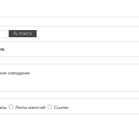
ПОИСК
ов.
ное совпадение
иалы
Ленты новостей
Ссылки