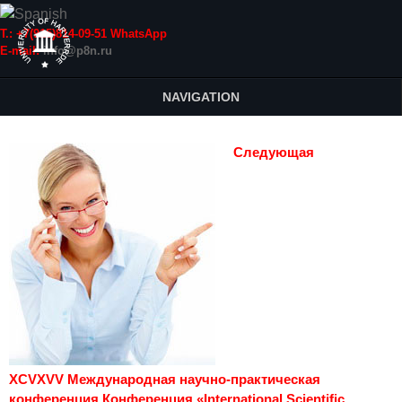
Т.: +7(915)814-09-51 WhatsApp
E-mail:
info@p8n.ru
NAVIGATION
Следующая
XCVXVV Международная научно-практическая
конференция Конференция «International Scientific