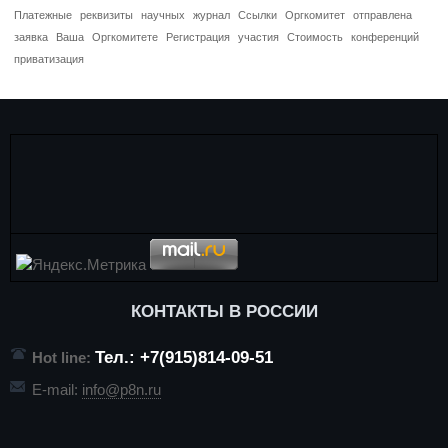
Платежные
реквизиты
научных
журнал
Ссылки
Оргкомитет
отправлена
заявка
Ваша
Оргкомитете
Регистрация
участия
Стоимость
конференций
приватизация
КОНТАКТЫ В РОССИИ
Тел.: +7(915)814-09-51
Hot line:
E-mail:
info@p8n.ru