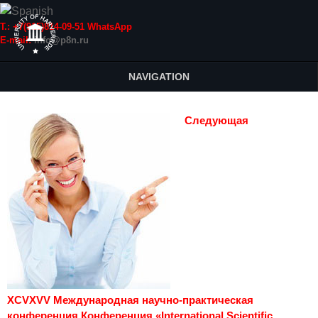
Т.: +7(915)814-09-51 WhatsApp
E-mail:
info@p8n.ru
NAVIGATION
Следующая
XCVXVV Международная научно-практическая
конференция Конференция «International Scientific