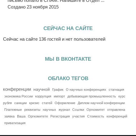
письмо попало в СПАМ. Напишите в Отдел ...
Создано 23 ноября 2015
СЕЙЧАС НА САЙТЕ
Сейчас на сайте 136 гостей и нет пользователей
МЫ В ВКОНТАКТЕ
ОБЛАКО ТЕГОВ
конференции
научной
График
О научных конференциях
стагнация
экономика России
коррупция
импорт
добывающая промышленность
курс
рубля
санкции
кризис
статей
Оформление
Диплом научной конференции
Платежные
реквизиты
научных
журнал
Ссылки
Оргкомитет
отправлена
заявка
Ваша
Оргкомитете
Регистрация
участия
Стоимость
конференций
приватизация