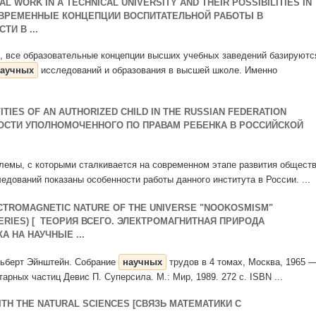
 WORK IN A TECHNICAL UNIVERSITY AND THEIR POSSIBILITIES IN
СОВРЕМЕННЫЕ КОНЦЕПЦИИ ВОСПИТАТЕЛЬНОЙ РАБОТЫ В
И В ...
че, все образовательные концепции высших учебных заведений базируютс
аучных
исследований и образования в высшей школе. Именно
TIES OF AN AUTHORIZED CHILD IN THE RUSSIAN FEDERATION
ОСТИ УПОЛНОМОЧЕННОГО ПО ПРАВАМ РЕБЕНКА В РОССИЙСКОЙ
блемы, с которыми сталкивается на современном этапе развития общест
едований показаны особенности работы данного института в России. ...
CTROMAGNETIC NATURE OF THE UNIVERSE "NOOKOSMISM"
OVERIES) [ ТЕОРИЯ ВСЕГО. ЭЛЕКТРОМАГНИТНАЯ ПРИРОДА
 НА НАУЧНЫЕ ...
 Альберт Эйнштейн. Собрание
научных
трудов в 4 томах, Москва, 1965 
тарных частиц Девис П. Суперсила. М.: Мир, 1989. 272 c. ISBN ...
ITH THE NATURAL SCIENCES [СВЯЗЬ МАТЕМАТИКИ С