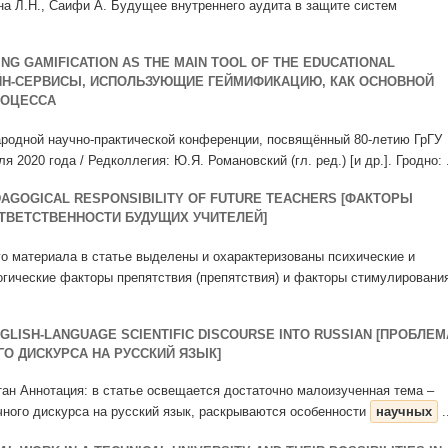
ина Л.Н., Саифи А. Будущее внутреннего аудита в защите систем
NG GAMIFICATION AS THE MAIN TOOL OF THE EDUCATIONAL
ЙН-СЕРВИСЫ, ИСПОЛЬЗУЮЩИЕ ГЕЙМИФИКАЦИЮ, КАК ОСНОВНОЙ
РОЦЕССА
родной научно-практической конференции, посвящённый 80-летию ГрГУ
 2020 года / Редколлегия: Ю.Я. Романовский (гл. ред.) [и др.]. Гродно: .
DAGOGICAL RESPONSIBILITY OF FUTURE TEACHERS [ФАКТОРЫ
ТВЕТСТВЕННОСТИ БУДУЩИХ УЧИТЕЛЕЙ]
о материала в статье выделены и охарактеризованы психические и
огические факторы препятствия (препятствия) и факторы стимулировани
GLISH-LANGUAGE SCIENTIFIC DISCOURSE INTO RUSSIAN [ПРОБЛЕМ
О ДИСКУРСА НА РУССКИЙ ЯЗЫК]
стан Аннотация: в статье освещается достаточно малоизученная тема –
чного дискурса на русский язык, раскрываются особенности
научных
.