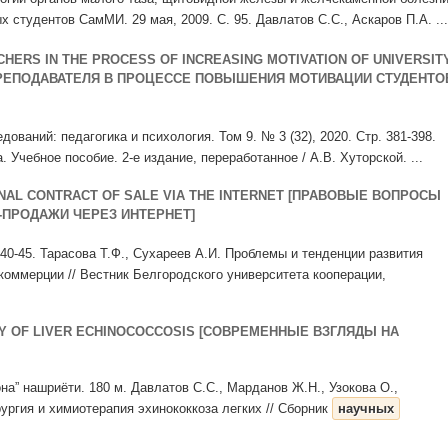
 студентов СамМИ. 29 мая, 2009. С. 95. Давлатов С.С., Аскаров П.А. ...
HERS IN THE PROCESS OF INCREASING MOTIVATION OF UNIVERSIT
ПРЕПОДАВАТЕЛЯ В ПРОЦЕССЕ ПОВЫШЕНИЯ МОТИВАЦИИ СТУДЕНТО
дований: педагогика и психология. Том 9. № 3 (32), 2020. Стр. 381-398.
 Учебное пособие. 2-е издание, переработанное / А.В. Хуторской. ...
ONAL CONTRACT OF SALE VIA THE INTERNET [ПРАВОВЫЕ ВОПРОСЫ
ПРОДАЖИ ЧЕРЕЗ ИНТЕРНЕТ]
 40-45. Тарасова Т.Ф., Сухареев А.И. Проблемы и тенденции развития
коммерции // Вестник Белгородского университета кооперации,
Y OF LIVER ECHINOCOCCOSIS [СОВРЕМЕННЫЕ ВЗГЛЯДЫ НА
дона” нашриёти. 180 м. Давлатов С.С., Марданов Ж.Н., Узокова О.,
ргия и химиотерапия эхинококкоза легких // Сборник
научных