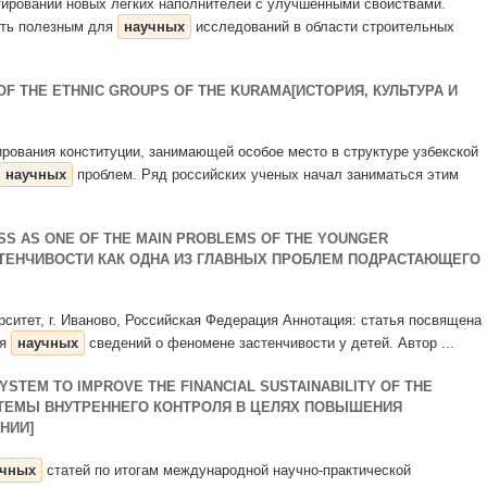
ктировании новых легких наполнителей с улучшенными свойствами.
ыть полезным для
научных
исследований в области строительных
OF THE ETHNIC GROUPS OF THE KURAMA[ИСТОРИЯ, КУЛЬТУРА И
ирования конституции, занимающей особое место в структуре узбекской
научных
проблем. Ряд российских ученых начал заниматься этим
SS AS ONE OF THE MAIN PROBLEMS OF THE YOUNGER
ТЕНЧИВОСТИ КАК ОДНА ИЗ ГЛАВНЫХ ПРОБЛЕМ ПОДРАСТАЮЩЕГО
рситет, г. Иваново, Российская Федерация Аннотация: статья посвящена
ся
научных
сведений о феномене застенчивости у детей. Автор ...
YSTEM TO IMPROVE THE FINANCIAL SUSTAINABILITY OF THE
СТЕМЫ ВНУТРЕННЕГО КОНТРОЛЯ В ЦЕЛЯХ ПОВЫШЕНИЯ
НИИ]
учных
статей по итогам международной научно-практической