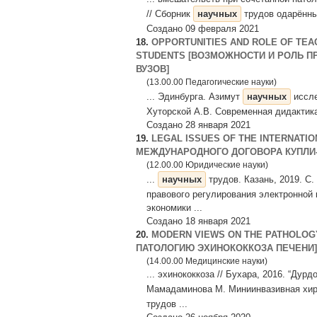
// Сборник
научных
трудов одарённых
Создано 09 февраля 2021
18.
OPPORTUNITIES AND ROLE OF TEAC
STUDENTS [ВОЗМОЖНОСТИ И РОЛЬ 
ВУЗОВ]
(13.00.00 Педагогические науки)
... Эдинбурга. Азимут
научных
иссле
Хуторской А.В. Современная дидактика.
Создано 28 января 2021
19.
LEGAL ISSUES OF THE INTERNATI
МЕЖДУНАРОДНОГО ДОГОВОРА КУПЛИ-
(12.00.00 Юридические науки)
...
научных
трудов. Казань, 2019. С.
правового регулирования электронной 
экономики ...
Создано 18 января 2021
20.
MODERN VIEWS ON THE PATHOLOG
ПАТОЛОГИЮ ЭХИНОКОККОЗА ПЕЧЕНИ]
(14.00.00 Медицинские науки)
... эхинококкоза // Бухара, 2016. “Дур
Мамадаминова М. Миниинвазивная хиру
трудов ...