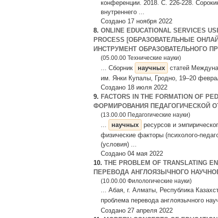
конференции. 2018. С. 226-228. Сорок
внутреннего ...
Создано 17 ноября 2022
8.
ONLINE EDUCATIONAL SERVICES USI
PROCESS [ОБРАЗОВАТЕЛЬНЫЕ ОНЛА
ИНСТРУМЕНТ ОБРАЗОВАТЕЛЬНОГО П
(05.00.00 Технические науки)
... Сборник
научных
статей Междуна
им. Янки Купалы, Гродно, 19–20 февраля
Создано 18 июля 2022
9.
FACTORS IN THE FORMATION OF PE
ФОРМИРОВАНИЯ ПЕДАГОГИЧЕСКОЙ О
(13.00.00 Педагогические науки)
...
научных
ресурсов и эмпирическог
физические факторы (психолого-педаг
(условия) ...
Создано 04 мая 2022
10.
THE PROBLEM OF TRANSLATING EN
ПЕРЕВОДА АНГЛОЯЗЫЧНОГО НАУЧНОГ
(10.00.00 Филологические науки)
... Абая, г. Алматы, Республика Казах
проблема перевода англоязычного нау
Создано 27 апреля 2022