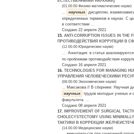
ЕСТЕСТВЕННЫМИ НАУКАМИ]
(01.00.00 Физико-математические науки)
...
научных
дисциплин, взаимозависи
определенных терминов в науках. С 
в соответствии ...
Создано 22 апреля 2021
15.
ANTI-CORRUPTION ISSUES IN THE 
ПРОТИВОДЕЙСТВИЯ КОРРУПЦИИ В СФ
(12.00.00 Юридические науки)
... Аннотация: в статье анализируютс
по проблемам противодействия коррупц
Создано 16 апреля 2021
16.
TECHNOLOGIES FOR MANAGING HU
УПРАВЛЕНИЯ ЧЕЛОВЕЧЕСКИМИ РЕСУР
(08.00.00 Экономические науки)
... Максакова // В сборнике: Научная
научных
трудов молодых ученых и 
факультета. ...
Создано 08 апреля 2021
17.
IMPROVEMENT OF SURGICAL TACTI
CHOLECYSTECTOMY USING MINIMALL
ТАКТИКИ В КОРРЕКЦИИ ЖЕЛЧЕИСТЕЧЕ
(14.00.00 Медицинские науки)
... вмешательств при сочетанной пато