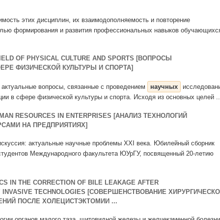
мость этих дисциплин, их взаимодополняемость и повторение
целью формирования и развития профессиональных навыков обучающихс
FIELD OF PHYSICAL CULTURE AND SPORTS [ВОПРОСЫ
ЕРЕ ФИЗИЧЕСКОЙ КУЛЬТУРЫ И СПОРТА]
я актуальные вопросы, связанные с проведением
научных
исследован
ии в сфере физической культуры и спорта. Исходя из основных целей ..
MAN RESOURCES IN ENTERPRISES [АНАЛИЗ ТЕХНОЛОГИЙ
САМИ НА ПРЕДПРИЯТИЯХ]
 дискуссия: актуальные научные проблемы XXΙ века. Юбилейный сборник
студентов Международного факультета ЮУрГУ, посвященный 20-летию
CS IN THE CORRECTION OF BILE LEAKAGE AFTER
Y INVASIVE TECHNOLOGIES [СОВЕРШЕНСТВОВАНИЕ ХИРУРГИЧЕСК
НИЙ ПОСЛЕ ХОЛЕЦИСТЭКТОМИИ ...
логии органов малого таза, щитовидной железы и желчекаменной болезн