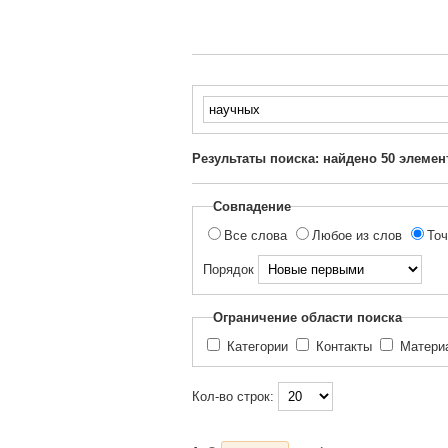
Введите
текст
для
Результаты поиска: найдено
50
элемен
поиска...
Совпадение
Все слова
Любое из слов
Точ
Порядок
Ограничение области поиска
Категории
Контакты
Матер
Кол-во строк: