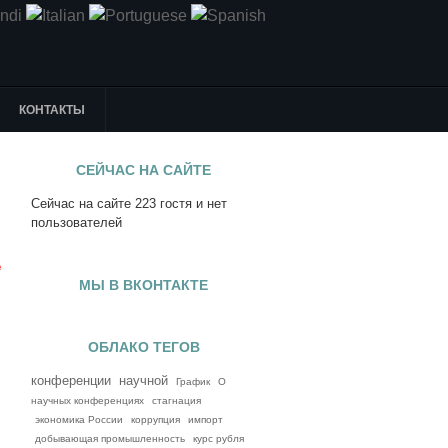
КОНТАКТЫ
СЕЙЧАС НА САЙТЕ
Сейчас на сайте 223 гостя и нет
я
пользователей
е
МЫ В ВКОНТАКТЕ
ОБЛАКО ТЕГОВ
конференции
научной
График
О
научных конференциях
стагнация
экономика России
коррупция
импорт
добывающая промышленность
курс рубля