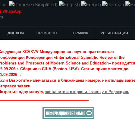
-51 WhatsApp
ru
ДИПЛОМ
ОРГВЗНОС
ГРАФИК
РЕГИСТРАЦИЯ
Следующая XCVXVV Международная научно-практическая
конференция Конференция «International Scientific Review of the
Problems and Prospects of Modern Science and Education» проводитс
15.09.206 г. Сборник в США (Boston. USA). Статьи принимаются до
1.09.2026 г.
Если Вы хотите напечататься в ближайшем номере, не откладывайт
отправку заявки.
Потратьте одну минуту,
заполните и отправьте заявку в Редакцию.