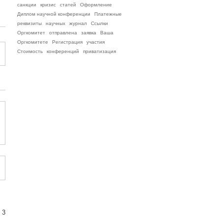
санкции
кризис
статей
Оформление
Диплом научной конференции
Платежные
реквизиты
научных
журнал
Ссылки
Оргкомитет
отправлена
заявка
Ваша
Оргкомитете
Регистрация
участия
Стоимость
конференций
приватизация
 3