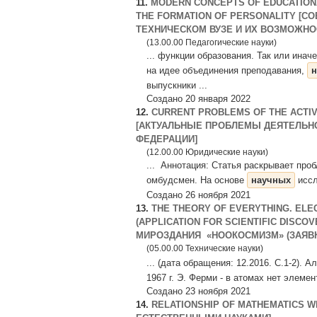
11.
MODERN CONCEPTS OF EDUCATIONAL
THE FORMATION OF PERSONALITY [
ТЕХНИЧЕСКОМ ВУЗЕ И ИХ ВОЗМОЖНОСТ
(13.00.00 Педагогические науки)
... функции образования. Так или ина
на идее объединения преподавания,
н
выпускники ...
Создано 20 января 2022
12.
CURRENT PROBLEMS OF THE ACTIVI
[АКТУАЛЬНЫЕ ПРОБЛЕМЫ ДЕЯТЕЛЬН
ФЕДЕРАЦИИ]
(12.00.00 Юридические науки)
... Аннотация: Статья раскрывает про
омбудсмен. На основе
научных
иссл
Создано 26 ноября 2021
13.
THE THEORY OF EVERYTHING. ELE
(APPLICATION FOR SCIENTIFIC DISC
МИРОЗДАНИЯ «НООКОСМИЗМ» (ЗАЯВКА
(05.00.00 Технические науки)
... (дата обращения: 12.2016. С.1-2).
1967 г. Э. Ферми - в атомах нет элемен
Создано 23 ноября 2021
14.
RELATIONSHIP OF MATHEMATICS W